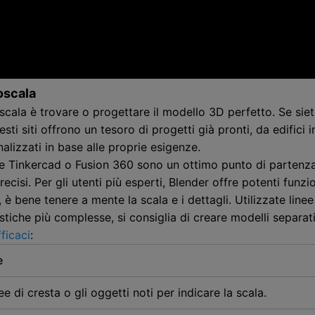
oscala
cala è trovare o progettare il modello 3D perfetto. Se siete
 siti offrono un tesoro di progetti già pronti, da edifici in
lizzati in base alle proprie esigenze.
e Tinkercad o Fusion 360 sono un ottimo punto di partenza. 
isi. Per gli utenti più esperti, Blender offre potenti funzion
 bene tenere a mente la scala e i dettagli. Utilizzate linee 
istiche più complesse, si consiglia di creare modelli separat
fficaci
:
e
ee di cresta o gli oggetti noti per indicare la scala.