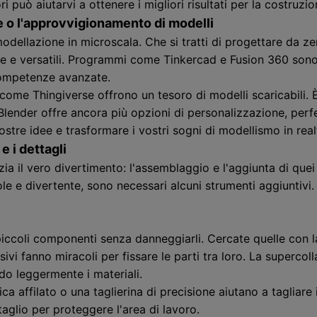
 può aiutarvi a ottenere i migliori risultati per la costruzi
e o l'approvvigionamento di modelli
odellazione in microscala. Che si tratti di progettare da zer
re e versatili. Programmi come Tinkercad e Fusion 360 sono 
 competenze avanzate.
 come Thingiverse offrono un tesoro di modelli scaricabili. È 
ender offre ancora più opzioni di personalizzazione, perfet
ostre idee e trasformare i vostri sogni di modellismo in real
e i dettagli
zia il vero divertimento: l'assemblaggio e l'aggiunta di quei
 e divertente, sono necessari alcuni strumenti aggiuntivi. 
iccoli componenti senza danneggiarli. Cercate quelle con la
sivi fanno miracoli per fissare le parti tra loro. La superco
do leggermente i materiali.
ca affilato o una taglierina di precisione aiutano a tagliare i
aglio per proteggere l'area di lavoro.