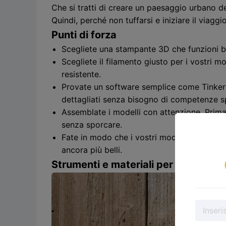
Che si tratti di creare un paesaggio urbano det
Quindi, perché non tuffarsi e iniziare il viagg
Punti di forza
Scegliete una stampante 3D che funzioni ben
Scegliete il filamento giusto per i vostri m
resistente.
Provate un software semplice come Tinkerc
dettagliati senza bisogno di competenze sp
Assemblate i modelli con attenzione. Prima f
senza sporcare.
Fate in modo che i vostri modelli sembrino 
ancora più belli.
Strumenti e materiali per il modelli