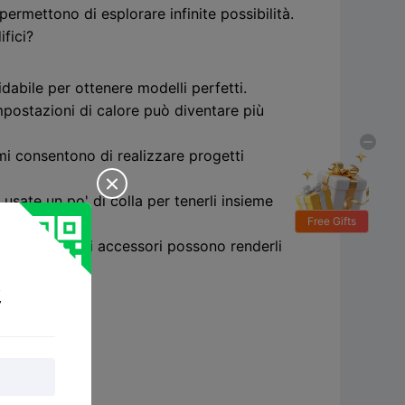
permettono di esplorare infinite possibilità.
ifici?
dabile per ottenere modelli perfetti.
impostazioni di calore può diventare più
i consentono di realizzare progetti

usate un po' di colla per tenerli insieme
Free Gifts
ici e i piccoli accessori possono renderli
