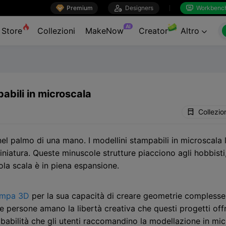

Premium

Designers
Workbenc


AI
Store
Collezioni
MakeNow
Creator
Altro

abili in microscala
Collezio
nel palmo di una mano. I modellini stampabili in microscala
miniatura. Queste minuscole strutture piacciono agli hobbisti
la scala è in piena espansione.
tampa 3D
per la sua capacità di creare geometrie complesse
 persone amano la libertà creativa che questi progetti off
abilità che gli utenti raccomandino la modellazione in micr