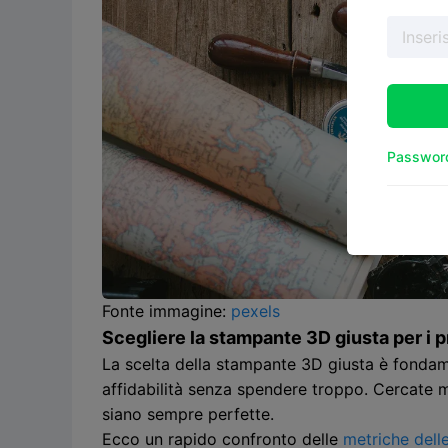
Password
Fonte immagine:
pexels
Scegliere la stampante 3D giusta per i p
La scelta della stampante 3D giusta è fondam
affidabilità senza spendere troppo. Cercate m
siano sempre perfette.
Ecco un rapido confronto delle
metriche dell