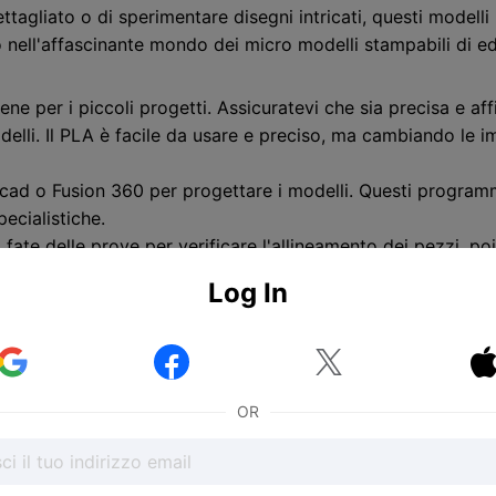
tagliato o di sperimentare disegni intricati, questi modelli 
io nell'affascinante mondo dei micro modelli stampabili di ed
e per i piccoli progetti. Assicuratevi che sia precisa e affi
odelli. Il PLA è facile da usare e preciso, ma cambiando le 
ad o Fusion 360 per progettare i modelli. Questi programm
ecialistiche.
ate delle prove per verificare l'allineamento dei pezzi, poi 
Log In
reali dipingendo e aggiungendo scenari. Gli agenti atmosfer
smo in microscala


OR