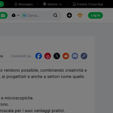
h
Creality Cloud App
Messages

Italiano






Log In



na
Condividi su





 lo rendono possibile, combinando creatività e
, ai progettisti e anche a settori come quello
 e microscopiche.
rono.
oscala per i suoi vantaggi pratici.