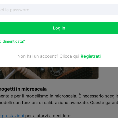
Log In
 dimenticata?
Non hai un account? Clicca qui
Registrati
rogetti in microscala
entale per il modellismo in microscala. È necessario scegli
odelli con funzioni di calibrazione avanzate. Queste garant
e prestazioni
per aiutarvi a decidere: