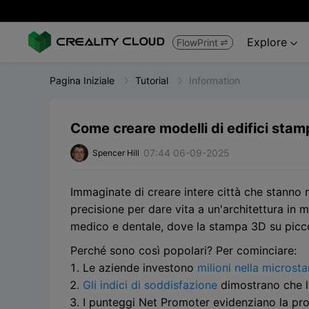
Explore
FlowPrint


Pagina Iniziale
Tutorial
Information
Come creare modelli di edifici stamp
07:44 06-09-2025
Spencer Hill
Immaginate di creare intere città che stanno 
precisione per dare vita a un'architettura in 
medico e dentale, dove la stampa 3D su picco
Perché sono così popolari? Per cominciare:
Le aziende investono
milioni nella micros
Gli indici di soddisfazione
dimostrano che le
I punteggi Net Promoter evidenziano la prob