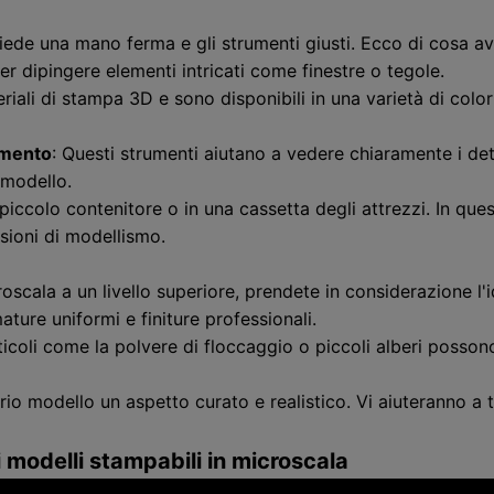
ichiede una mano ferma e gli strumenti giusti. Ecco di cosa a
er dipingere elementi intricati come finestre o tegole.
iali di stampa 3D e sono disponibili in una varietà di color
imento
: Questi strumenti aiutano a vedere chiaramente i dett
 modello.
n piccolo contenitore o in una cassetta degli attrezzi. In qu
ssioni di modellismo.
scala a un livello superiore, prendete in considerazione l'id
ture uniformi e finiture professionali.
ticoli come la polvere di floccaggio o piccoli alberi posso
rio modello un aspetto curato e realistico. Vi aiuteranno a 
 modelli stampabili in microscala