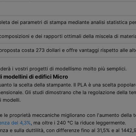
eta dei parametri di stampa mediante analisi statistica per 
composizioni e dei rapporti ottimali della miscela di materi
oposta costa 273 dollari e offre vantaggi rispetto alle alte
erà i vostri progetti di modellismo molto più semplici.
di modellini di edifici Micro
anto la scelta della stampante. Il PLA è una scelta popolare
mensionale. Gli studi dimostrano che la regolazione della 
i modelli.
che le proprietà meccaniche migliorano con l'aumento della 
enza del 4,3%
, ma oltre i 240 °C la riduce leggermente.
tenza e sulla duttilità, con differenze fino al 31,5% e al 1442