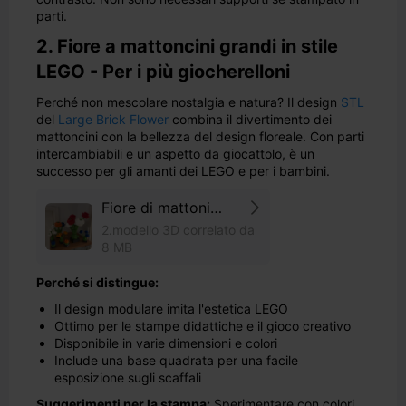
parti.
2. Fiore a mattoncini grandi in stile
LEGO - Per i più giocherelloni
Perché non mescolare nostalgia e natura? Il design
STL
del
Large Brick Flower
combina il divertimento dei
mattoncini con la bellezza del design floreale. Con parti
intercambiabili e un aspetto da giocattolo, è un
successo per gli amanti dei LEGO e per i bambini.
Fiore di mattoni
grande (versione
2.modello 3D correlato da
alternativa)
8 MB
Perché si distingue:
Il design modulare imita l'estetica LEGO
Ottimo per le stampe didattiche e il gioco creativo
Disponibile in varie dimensioni e colori
Include una base quadrata per una facile
esposizione sugli scaffali
Suggerimenti per la stampa:
Sperimentare con colori