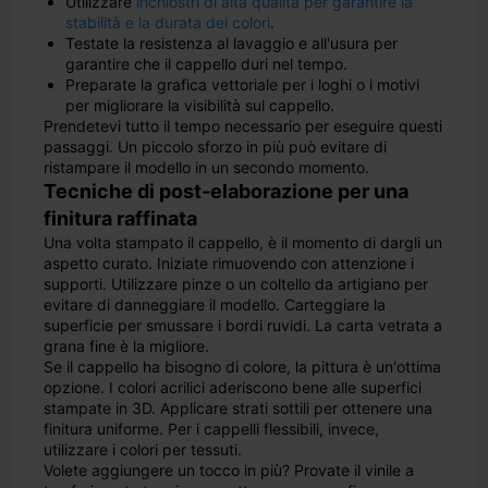
Utilizzare
inchiostri di alta qualità per garantire la
stabilità e la durata dei colori
.
Testate la resistenza al lavaggio e all'usura per
garantire che il cappello duri nel tempo.
Preparate la grafica vettoriale per i loghi o i motivi
per migliorare la visibilità sul cappello.
Prendetevi tutto il tempo necessario per eseguire questi
passaggi. Un piccolo sforzo in più può evitare di
ristampare il modello in un secondo momento.
Tecniche di post-elaborazione per una
finitura raffinata
Una volta stampato il cappello, è il momento di dargli un
aspetto curato. Iniziate rimuovendo con attenzione i
supporti. Utilizzare pinze o un coltello da artigiano per
evitare di danneggiare il modello. Carteggiare la
superficie per smussare i bordi ruvidi. La carta vetrata a
grana fine è la migliore.
Se il cappello ha bisogno di colore, la pittura è un'ottima
opzione. I colori acrilici aderiscono bene alle superfici
stampate in 3D. Applicare strati sottili per ottenere una
finitura uniforme. Per i cappelli flessibili, invece,
utilizzare i colori per tessuti.
Volete aggiungere un tocco in più? Provate il vinile a