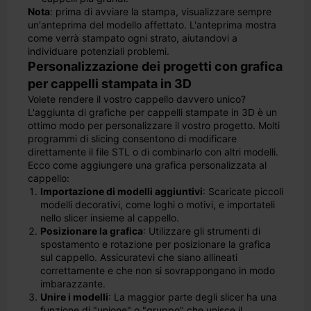
Nota
: prima di avviare la stampa, visualizzare sempre
un'anteprima del modello affettato. L'anteprima mostra
come verrà stampato ogni strato, aiutandovi a
individuare potenziali problemi.
Personalizzazione dei progetti con grafica
per cappelli stampata in 3D
Volete rendere il vostro cappello davvero unico?
L'aggiunta di grafiche per cappelli stampate in 3D è un
ottimo modo per personalizzare il vostro progetto. Molti
programmi di slicing consentono di modificare
direttamente il file STL o di combinarlo con altri modelli.
Ecco come aggiungere una grafica personalizzata al
cappello:
Importazione di modelli aggiuntivi
: Scaricate piccoli
modelli decorativi, come loghi o motivi, e importateli
nello slicer insieme al cappello.
Posizionare la grafica
: Utilizzare gli strumenti di
spostamento e rotazione per posizionare la grafica
sul cappello. Assicuratevi che siano allineati
correttamente e che non si sovrappongano in modo
imbarazzante.
Unire i modelli
: La maggior parte degli slicer ha una
funzione di "unione" o "gruppo" che unisce il