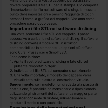
Prima di dare vita al vostro cappello personalizzato,
dovete preparare il file STL per la stampa. Ciò comporta
l'importazione del file nel software di slicing, la messa a
punto delle impostazioni e persino l'aggiunta di tocchi
personali come la grafica del cappello. Vediamo come
procedere passo dopo passo.
Importare i file STL nel software di slicing
Una volta scaricato il file STL del cappello, il passo
successivo è caricarlo nel software di slicing. Il software
di slicing converte il modello 3D in istruzioni
comprensibili dalla stampante. Le opzioni più diffuse
sono Cura, PrusaSlicer e Simplify3D.
Ecco come iniziare:
Aprite il vostro software di slicing e fate clic sul
pulsante "Importa" o "Apri".
Individuare il file STL sul computer e selezionarlo.
Una volta importato, il modello del cappello verrà
visualizzato sulla piastra di costruzione virtuale.
Suggerimento
: se il modello non si adatta alla piastra di
costruzione, è possibile ridimensionarlo o riposizionarlo
utilizzando gli strumenti del software. La maggior parte
degli slicer consente di ruotare, ridimensionare e
spostare il modello con pochi clic.
Regolazione delle impostazioni per i