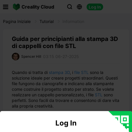

Creality Cloud
Log In



Pagina Iniziale
Tutorial
Information
Guida per principianti alla stampa 3D
di cappelli con file STL
03:15 06-27-2025
Spencer Hill
Quando si tratta di
stampa 3D
, i
file STL
sono la
soluzione ideale per creare progetti straordinari. Questi
file fungono da cianografie e indicano alla stampante
come costruire il progetto strato per strato. Se volete
realizzare un cappello personalizzato, i file
STL
sono
perfetti. Sono facili da trovare e consentono di dare vita
alla propria creatività.
Perché i cappelli stampati in 3D sono così interessanti?
Ecco perché:
Log In
Il mercato della stampa 3D è in piena espansione
e la
personalizzazione è in testa.