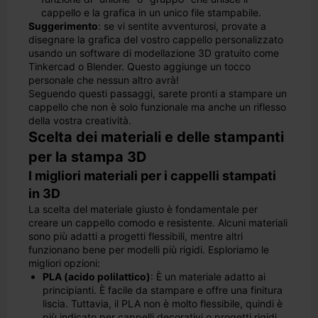
cappello e la grafica in un unico file stampabile.
Suggerimento
: se vi sentite avventurosi, provate a
disegnare la grafica del vostro cappello personalizzato
usando un software di modellazione 3D gratuito come
Tinkercad o Blender. Questo aggiunge un tocco
personale che nessun altro avrà!
Seguendo questi passaggi, sarete pronti a stampare un
cappello che non è solo funzionale ma anche un riflesso
della vostra creatività.
Scelta dei materiali e delle stampanti
per la stampa 3D
I migliori materiali per i cappelli stampati
in 3D
La scelta del materiale giusto è fondamentale per
creare un cappello comodo e resistente. Alcuni materiali
sono più adatti a progetti flessibili, mentre altri
funzionano bene per modelli più rigidi. Esploriamo le
migliori opzioni:
PLA (acido polilattico)
: È un materiale adatto ai
principianti. È facile da stampare e offre una finitura
liscia. Tuttavia, il PLA non è molto flessibile, quindi è
più indicato per cappelli decorativi o progetti rigidi.