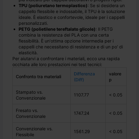
TPU (poliuretano termoplastico)
: Se si desidera un
cappello flessibile e indossabile, il TPU è la soluzione
ideale. È elastico e confortevole, ideale per i cappelli
personalizzati.
PETG (polietilene tereftalato glicole)
: Il PETG
combina la resistenza del PLA con una certa
flessibilità. È un'ottima opzione intermedia per i
cappelli che necessitano di resistenza e di un po' di
elasticità.
Per aiutarvi a confrontare i materiali, ecco una rapida
occhiata alle loro prestazioni nei test tecnici:
Differenza
valore
Confronto tra materiali
(Diff)
p
Stampato vs.
1107.77
< 0.05
Convenzionale
Fresato vs.
1747.24
< 0.05
Convenzionale
Convenzionale vs.
1561.29
< 0.05
Flessibile