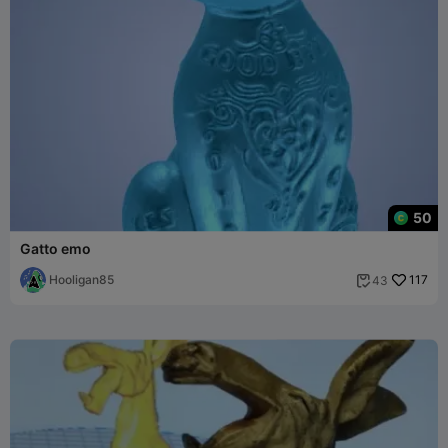
50
Gatto emo
Hooligan85
117
43
