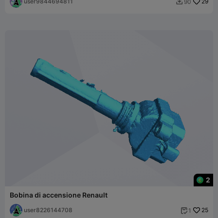
user9844694811
29
90

2
Bobina di accensione Renault
user8226144708
25
1
