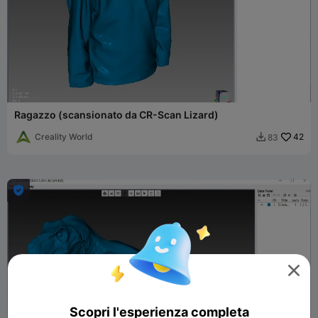
Ragazzo (scansionato da CR-Scan Lizard)
Creality World
42
83



Scopri l'esperienza completa