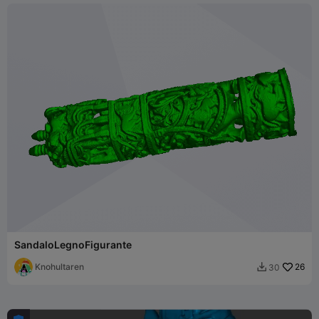
SandaloLegnoFigurante
Knohultaren
26
30
