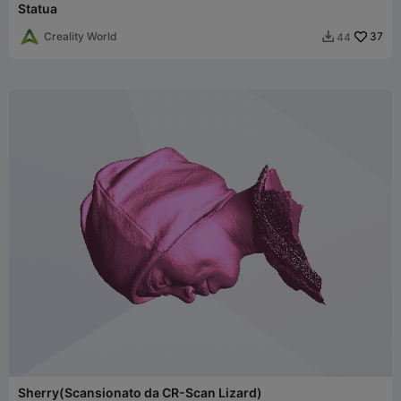
Statua
Creality World
37
44

Sherry(Scansionato da CR-Scan Lizard)