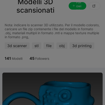
Modelli 3D
Foll
owi

scansionati
ng
Nota: indicare lo scanner 3D utilizzato. Per il modello colorato,
caricare un file zip contenente i file del modello in formato
.obj, materiali multipli in formato .mtl e mappe texture multiple
3d scanner
stl
file
obj
3d printing
141
45
Modelli
Followers