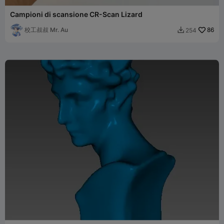
Campioni di scansione CR-Scan Lizard
校工叔叔 Mr. Au
86
254
