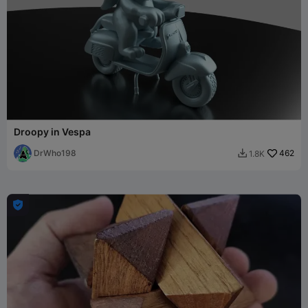
Droopy in Vespa
DrWho198
462
1.8K

