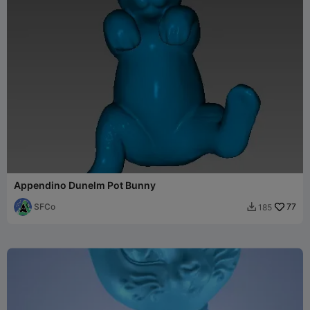
Appendino Dunelm Pot Bunny
SFCo
77
185
