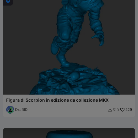

Figura di Scorpion in edizione da collezione MKX
DraftID
229
519
