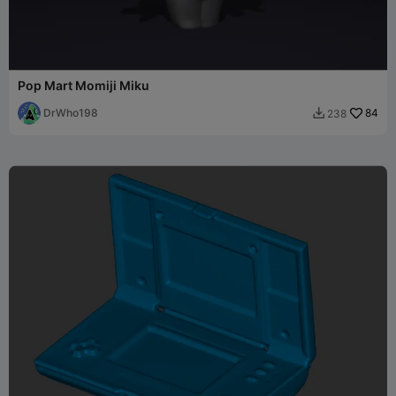
Pop Mart Momiji Miku
DrWho198
84
238
