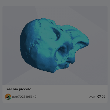
Teschio piccolo
user7026195349
29
81
