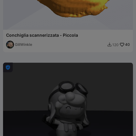
Conchiglia scannerizzata - Piccola
GillWinkle
40
120

