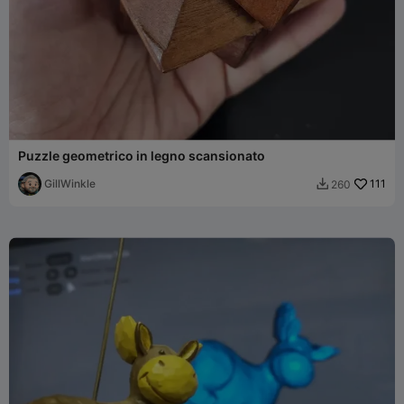
Puzzle geometrico in legno scansionato
GillWinkle
111
260
