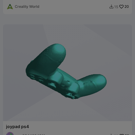
Creality World
20
15

joypad ps4