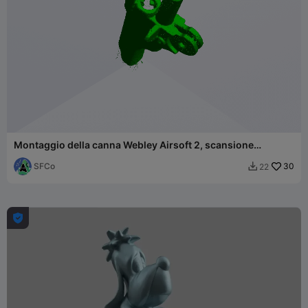
Montaggio della canna Webley Airsoft 2, scansione
dimostrativa
SFCo
30
22

