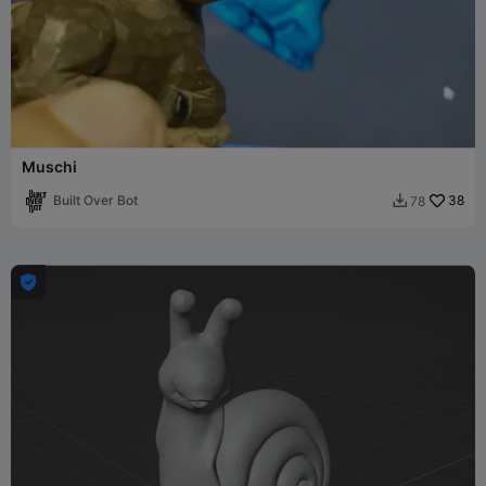
Muschi
Built Over Bot
38
78

