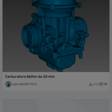
Carburatore Keihin da 26 mm
user1605977010
75
170
