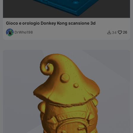
Gioco e orologio Donkey Kong scansione 3d
DrWho198
26
34
