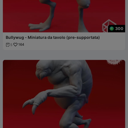
300
Bullywug - Miniatura da tavolo (pre-supportata)
164
5
