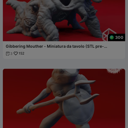
300
Gibbering Mouther - Miniatura da tavolo (STL pre-
supportato)
152
3
