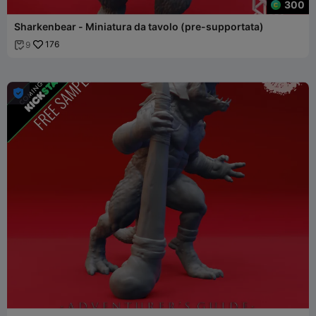
300
Sharkenbear - Miniatura da tavolo (pre-supportata)
176
9

