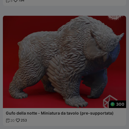
194
5

300
Gufo della notte - Miniatura da tavolo (pre-supportata)
253
20
