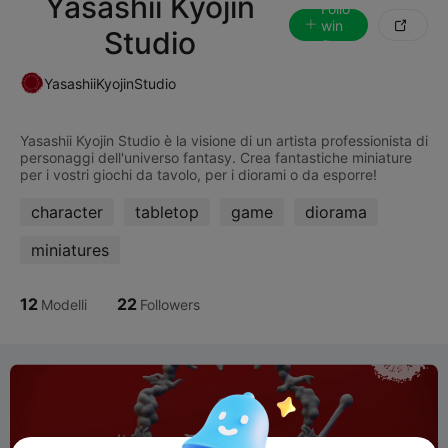
Yasashii Kyojin
Follo
win

Studio
g
YasashiiKyojinStudio
Yasashii Kyojin Studio è la visione di un artista professionista di
personaggi dell'universo fantasy. Crea fantastiche miniature
character
tabletop
game
diorama
miniatures
12
22
Modelli
Followers