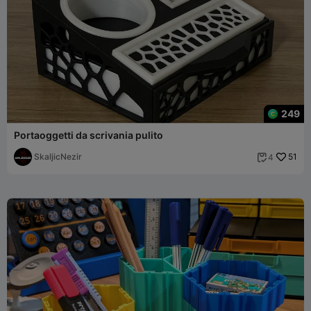
249
Portaoggetti da scrivania pulito
SkaljicNezir
51
4
