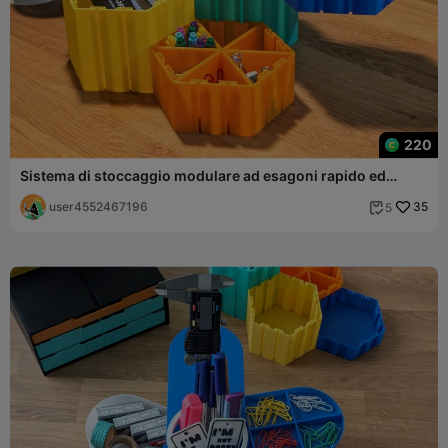
220
Sistema di stoccaggio modulare ad esagoni rapido ed
economico
user4552467196
35
5
