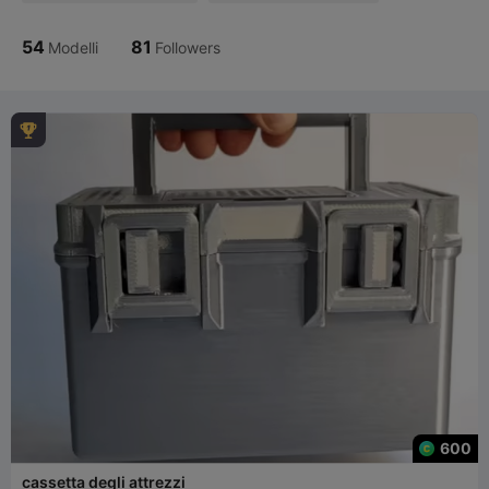
54
81
Modelli
Followers

600
cassetta degli attrezzi