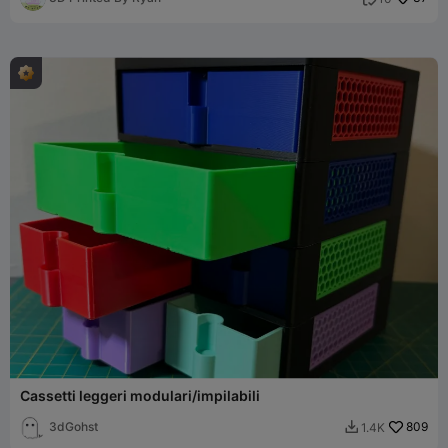
Cassetti leggeri modulari/impilabili
3dGohst
809
1.4K
