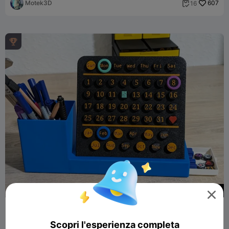
Motek3D
607
16


255

Agenda e organizer da tavolo personalizzabili
user4552467196
164
15

Scopri l'esperienza completa