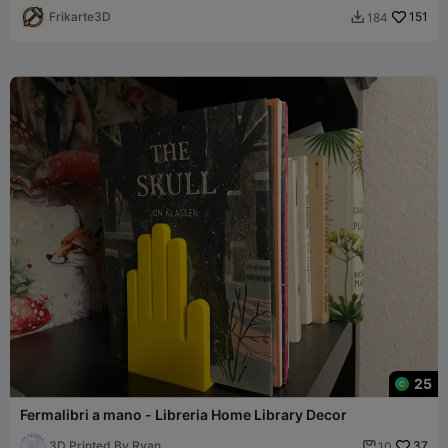
Frikarte3D
151
184

25
Fermalibri a mano - Libreria Home Library Decor
3D Printed By Ryan
37
10
