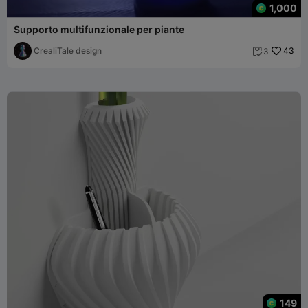
1,000
Supporto multifunzionale per piante
CrealiTale design
43
3

149