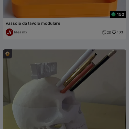
150
vassoio da tavolo modulare
Idea mx
103
28
