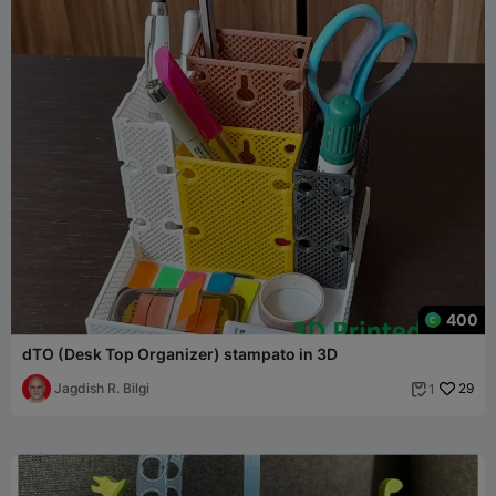
400
dTO (Desk Top Organizer) stampato in 3D
Jagdish R. Bilgi
29
1
