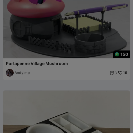
150
Portapenne Village Mushroom
AndyImp
19
3
