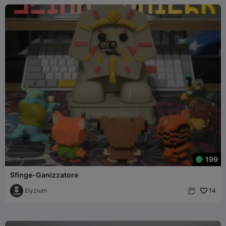
199
Sfinge-Ganizzatore
Elyzium
14
