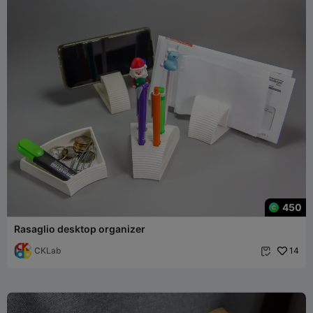
450
Rasaglio desktop organizer
CKLab
14
