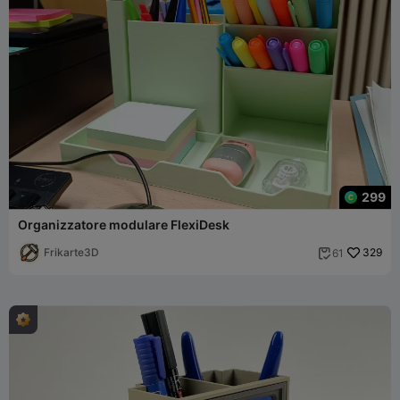
299
Organizzatore modulare FlexiDesk
Frikarte3D
329
61
