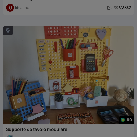
Idea mx
882
155


99
Supporto da tavolo modulare