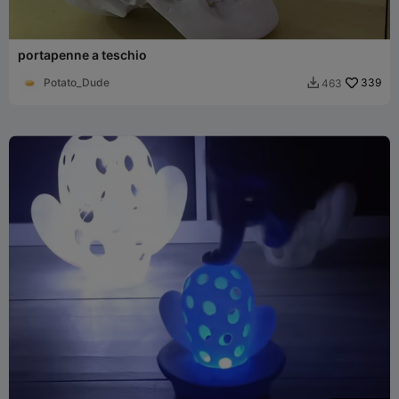
portapenne a teschio
Potato_Dude
339
463
