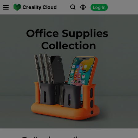

Creality Cloud
Log In



F
ol