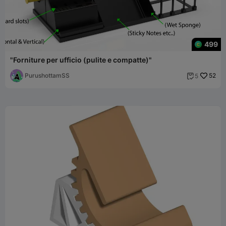
499
"Forniture per ufficio (pulite e compatte)"
PurushottamSS
52
5
