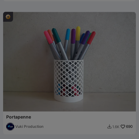
Portapenne
Vuki Production
690
1.6K
