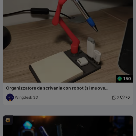
150
Organizzatore da scrivania con robot (si muove
liberamente)
Wingdesk 3D
70
2
