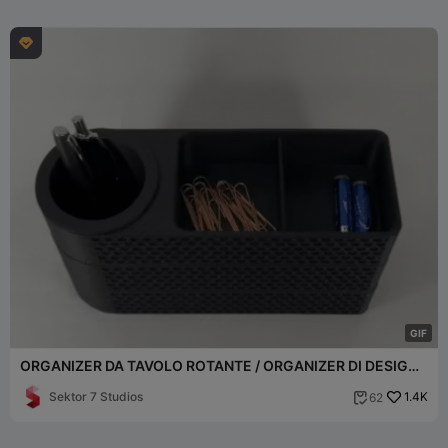

G
I
F
ORGANIZER DA TAVOLO ROTANTE / ORGANIZER DI DESIGN
(SET)
Sektor 7 Studios
1.4K
62
