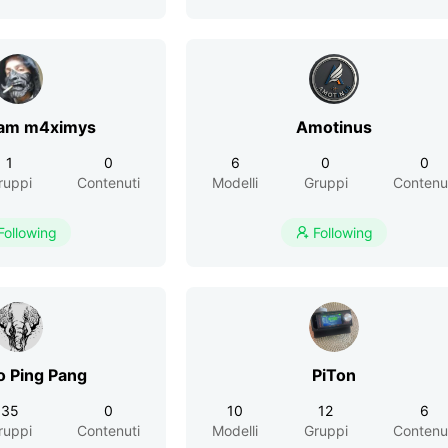
ram m4ximys
Amotinus
1
0
6
0
0
ruppi
Contenuti
Modelli
Gruppi
Contenu
Following
Following

Angelo Ping Pang
PiTon
35
0
10
12
6
ruppi
Contenuti
Modelli
Gruppi
Contenu