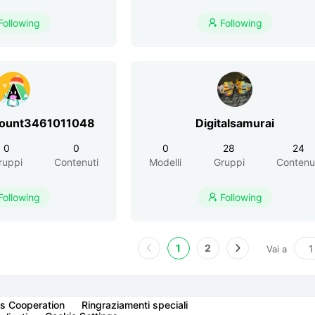
Following
Following

count3461011048
Digitalsamurai
0
0
0
28
24
ruppi
Contenuti
Modelli
Gruppi
Contenu
Following
Following

1
2
Vai a
s Cooperation
Ringraziamenti speciali