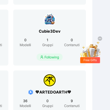
Cubie3Dev
0
1
0
ti
Modelli
Gruppi
Contenuti
Following

Free Gifts
💚ARTEDOARTH💚
36
0
9
ti
Modelli
Gruppi
Contenuti