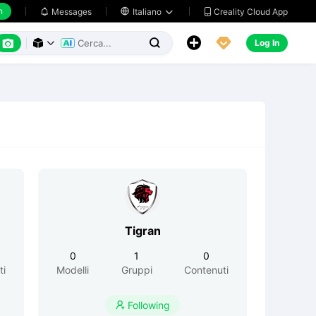
h
Creality Cloud App
Messages

Italiano






Log In



Tigran
0
1
0
ti
Modelli
Gruppi
Contenuti
Following
