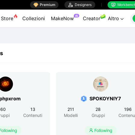

Premium

Designers
Workbenc


AI
Store
Collezioni
MakeNow
Creator
Altro

rs
phpxrom
SPOKOYNIY7
60
13
211
28
196
ruppi
Contenuti
Modelli
Gruppi
Contenu
Following
Following
