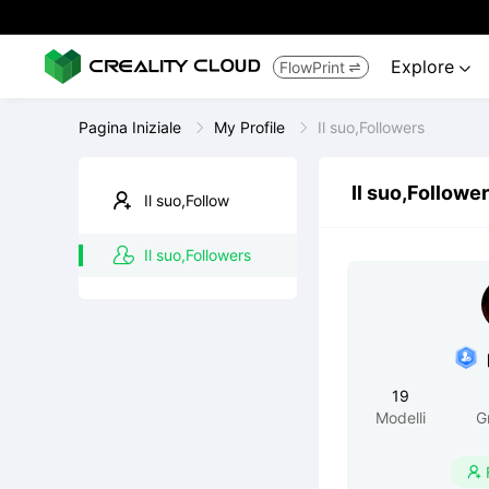
Explore
FlowPrint


Pagina Iniziale
My Profile
Il suo,Followers
Il suo,Followe
Il suo,Follow
Il suo,Followers
19
Modelli
G
