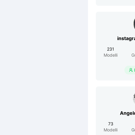
instag
231
Modelli
G

73
Modelli
G