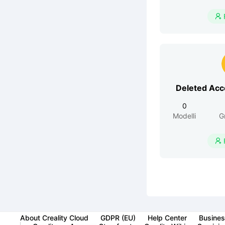

Deleted Ac
0
Modelli
G

About Creality Cloud
GDPR (EU)
Help Center
Busines