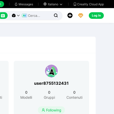
h
Creality Cloud App
Messages

Italiano






Log In



user8755132431
0
0
0
ti
Modelli
Gruppi
Contenuti
Following
