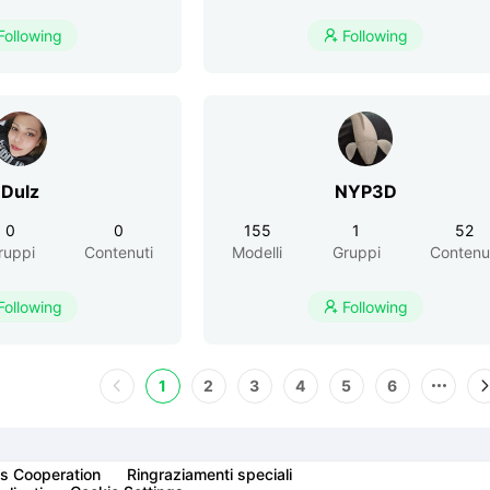
Following
Following

Dulz
NYP3D
0
0
155
1
52
ruppi
Contenuti
Modelli
Gruppi
Contenu
Following
Following

1
2
3
4
5
6
s Cooperation
Ringraziamenti speciali