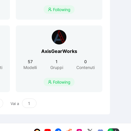
Following

AxisGearWorks
57
1
0
ti
Modelli
Gruppi
Contenuti
Following

Vai a