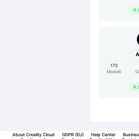

A
172
Modelli
G

About Creality Cloud
GDPR (EU)
Help Center
Busines