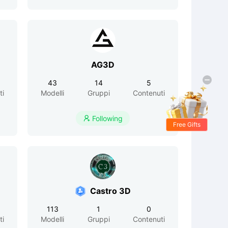
AG3D
43
14
5
ti
Modelli
Gruppi
Contenuti
Following

Free Gifts
Castro 3D
113
1
0
ti
Modelli
Gruppi
Contenuti