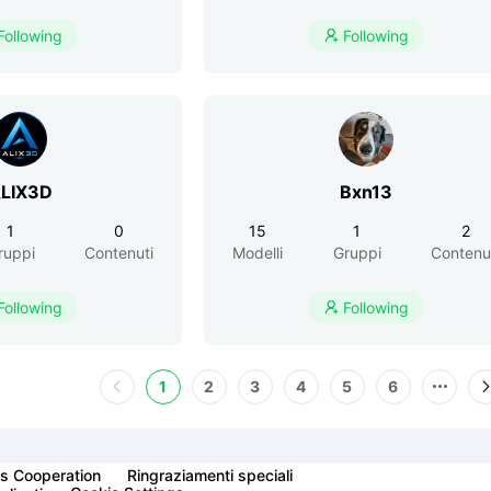
Following
Following

LIX3D
Bxn13
1
0
15
1
2
ruppi
Contenuti
Modelli
Gruppi
Contenu
Following
Following

1
2
3
4
5
6
s Cooperation
Ringraziamenti speciali