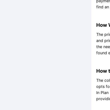
payment
find an
How W
The pri
and pri
the ne
found 
How t
The col
opts fo
In Plan
providi