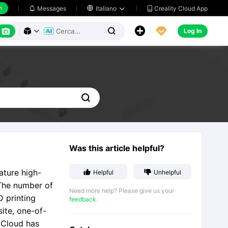
h
Creality Cloud App
Messages

Italiano






Log In




Was this article helpful?
ature high-


Helpful
Unhelpful
 The number of
Need more help? Please give us your
D printing
feedback.
site, one-of-
y Cloud has