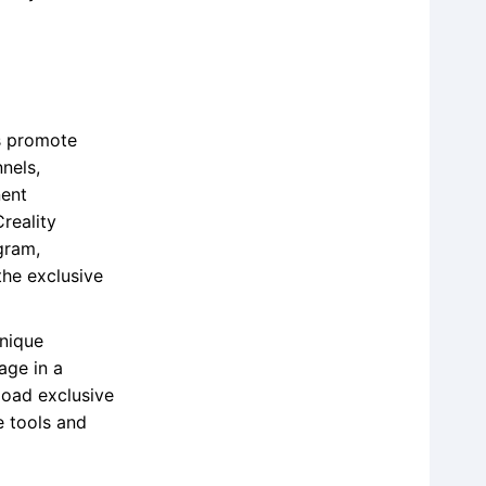
rs promote
nels,
nent
reality
gram,
the exclusive
unique
age in a
load exclusive
e tools and