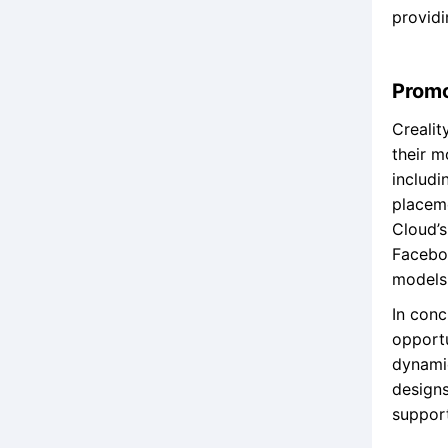
providi
Promo
Crealit
their m
includi
placeme
Cloud’s
Faceboo
models
In conc
opportu
dynami
designs
suppor