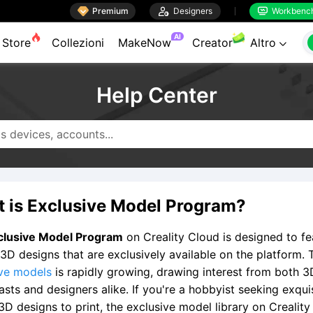

Premium

Designers
Workbenc


AI
Store
Collezioni
MakeNow
Creator
Altro

Help Center
 is Exclusive Model Program?
clusive Model Program
on Creality Cloud is designed to fe
 3D designs that are exclusively available on the platform.
ive models
is rapidly growing, drawing interest from both 3
asts and designers alike. If you're a hobbyist seeking exqui
3D designs to print, the exclusive model library on Crealit