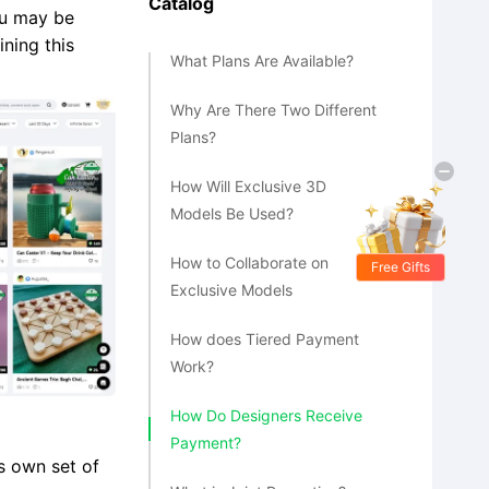
Catalog
ou may be
ning this
What Plans Are Available?
Why Are There Two Different
Plans?
How Will Exclusive 3D
Models Be Used?
How to Collaborate on
Free Gifts
Exclusive Models
How does Tiered Payment
Work?
How Do Designers Receive
Payment?
ts own set of