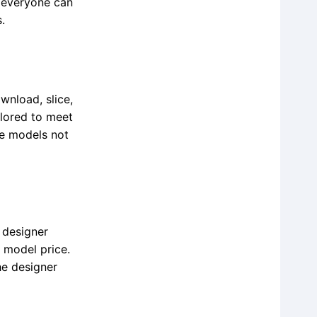
 everyone can
.
wnload, slice,
ilored to meet
ue models not
 designer
 model price.
he designer