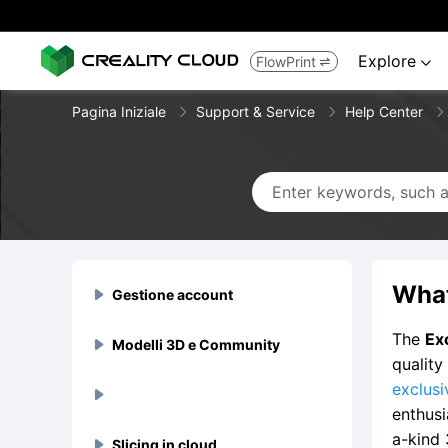
Explore
FlowPrint


Pagina Iniziale
Support & Service
Help Center
What
Gestione account

The
Ex
Modelli 3D e Community
Registrazione e Accesso


quality
exclus
Come ottenere l'ID del mio

Account bannati e silenziati
Caricamento modelli 3D



account?
enthusi
a-kind 
Perché il mio account è
Guida all'uso dello


Stampante 3D e dispositivo
Slicing in cloud
Cancellazione account
Serie ammiraglia



