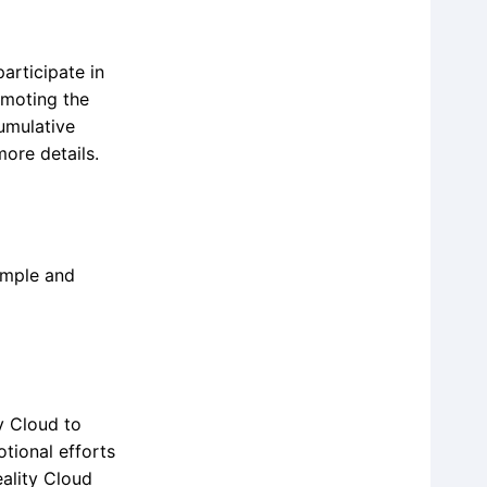
articipate in
omoting the
umulative
more details.
imple and
y Cloud to
tional efforts
eality Cloud