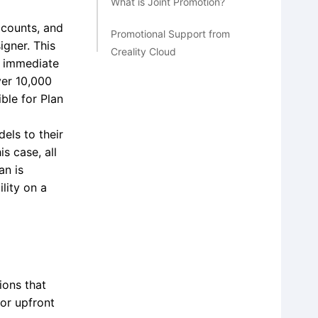
What is Joint Promotion?
ccounts, and
Promotional Support from
igner. This
Creality Cloud
r immediate
ver 10,000
How to join Creation and
ible for Plan
Exclusive Model
Programme？
dels to their
is case, all
an is
lity on a
ions that
for upfront