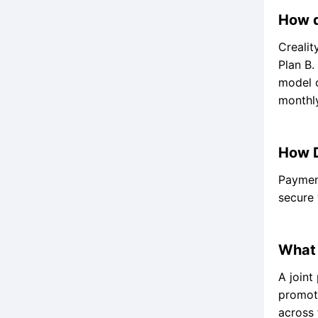
How d
Crealit
Plan B.
model o
monthly
How D
Payment
secure 
What 
A joint
promote
across 