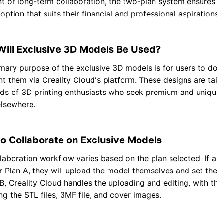
 or long-term collaboration, the two-plan system ensures
 option that suits their financial and professional aspirations
ill Exclusive 3D Models Be Used?
mary purpose of the exclusive 3D models is for users to do
nt them via Creality Cloud's platform. These designs are ta
eds of 3D printing enthusiasts who seek premium and uniq
elsewhere.
o Collaborate on Exclusive Models
laboration workflow varies based on the plan selected. If a
r Plan A, they will upload the model themselves and set the
 B, Creality Cloud handles the uploading and editing, with t
ng the STL files, 3MF file, and cover images.