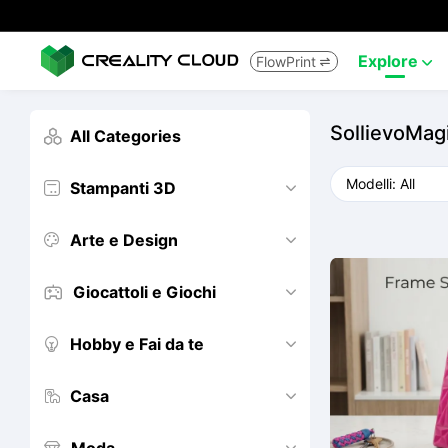
Explore
FlowPrint


SollievoMag
All Categories

Stampanti 3D


Arte e Design


Giocattoli e Giochi


Hobby e Fai da te


Casa

