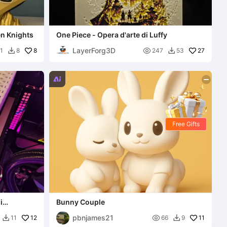
en Knights
One Piece - Opera d'arte di Luffy
LayerForg3D
8

27
1
8
247
53



Free Gifts
i
Bunny Couple
 quattro
pbnjames21
12

11
11
66
9

