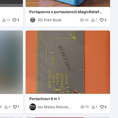
Portapenne e portautensili MagicRelief
personalizzabile
3D Print BooK
3

3
13
48
7


Portachiavi 6 in 1
Ian Mateo Robres
1

6
8
4
76
2


Fernandez