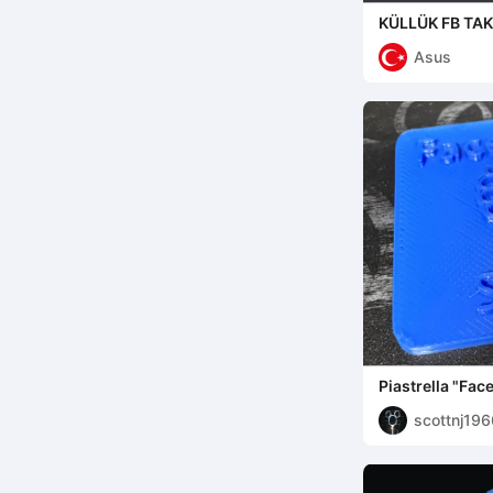
KÜLLÜK FB TA
Asus
Piastrella "Fac
scottnj196