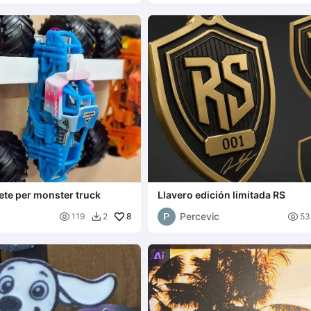
ete per monster truck
Llavero edición limitada RS
Percevic

8

119
2
53

