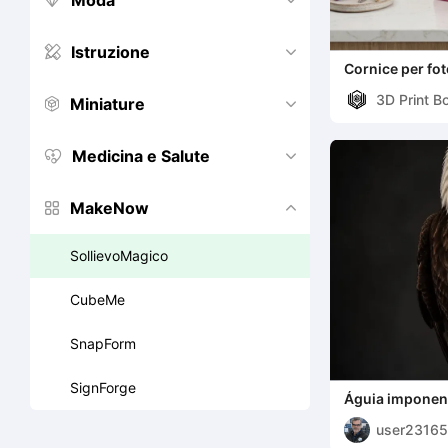
Moda


Istruzione


Cornice per fo
+ Magic Relief
3D Print B
Miniature


Medicina e Salute


MakeNow


SollievoMagico
CubeMe
SnapForm
SignForge
Águia imponen
user2316