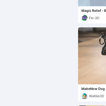
Magic Relief - 
palloncino
Flo-3D
MakeNow Dog
WalGio3D