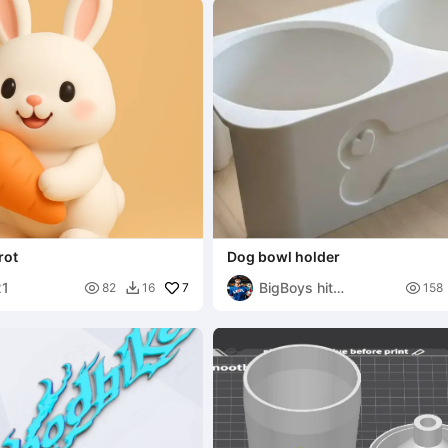
rot
Dog bowl holder
21
BigBoys hit

7

82
16
158

tanks813