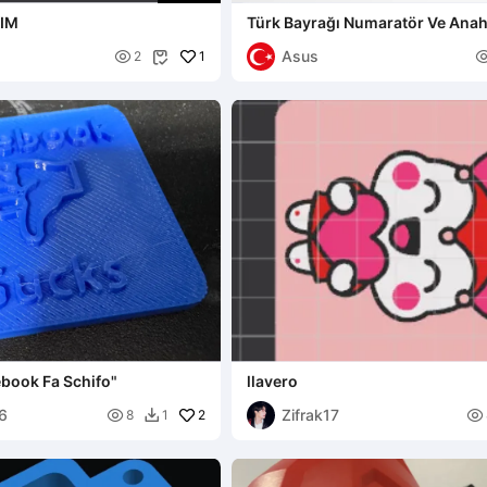
KIM
Türk Bayrağı Numaratör Ve Anah
Asus

1
2

ebook Fa Schifo"
llavero
6
Zifrak17

2

8
1
