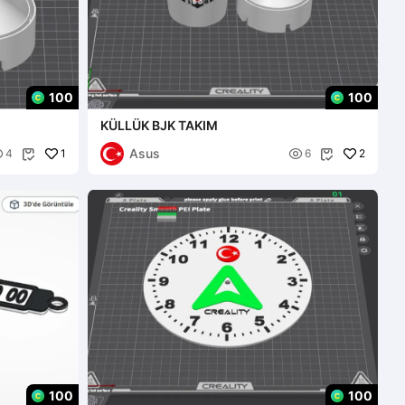
100
100
KÜLLÜK BJK TAKIM
Asus

1

2
4
6


100
100