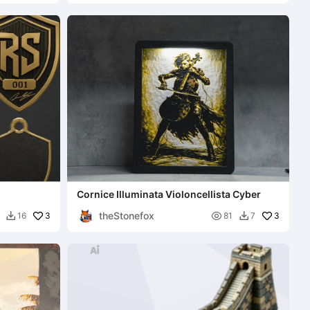
Cornice Illuminata Violoncellista Cyber
theStonefox
3

3
16
81
7

