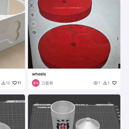
wheels
고동휘
11

12
1
1

