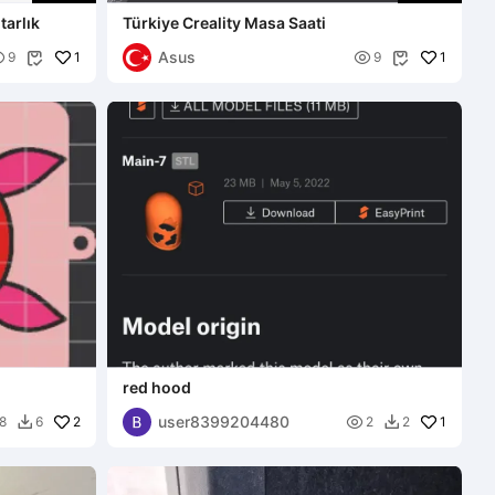
tarlık
Türkiye Creality Masa Saati
Asus

1

1
9
9


red hood
user8399204480
2

1
8
6
2
2

