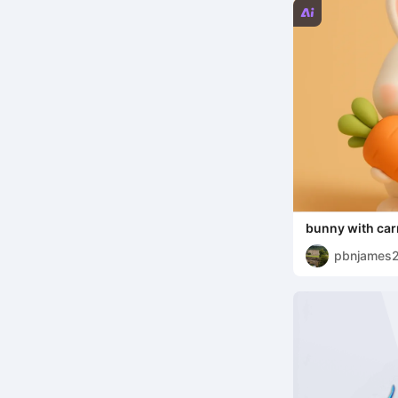

bunny with car
pbnjames