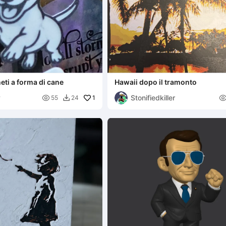
eti a forma di cane
Hawaii dopo il tramonto
y
Stonifiedkiller

1
55
24
