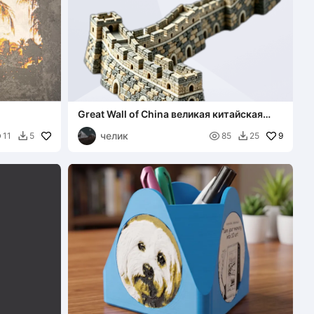
Great Wall of China великая китайская
стена
челик


9
11
5
85
25

