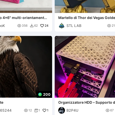
to 4x6" multi-orientamento
Martello di Thor dei Vegas Gold
 Ready
ooK
STL LAB

24

356
62
21

200
te
Organizzatore HDD – Supporto d
archiviazione per un massimo di
565244
B2P4U

1
hard disk

12
1
67
