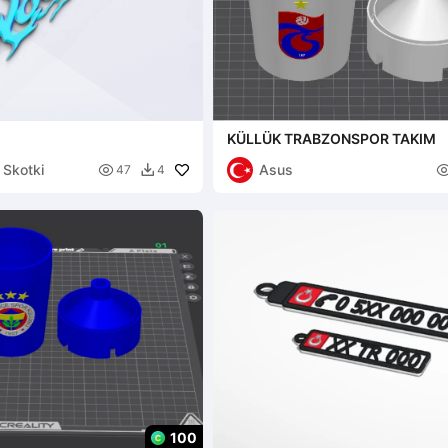
KÜLLÜK TRABZONSPOR TAKIM
 Skotki
Asus

47
4

100