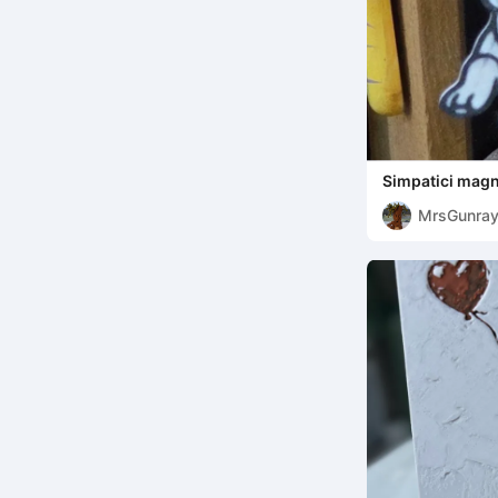
Simpatici magn
MrsGunra