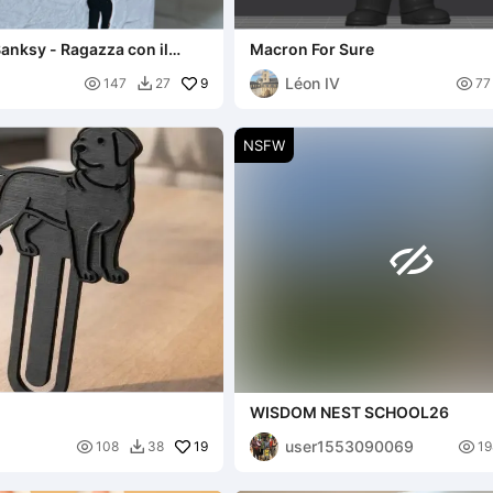
Banksy - Ragazza con il
Macron For Sure
Léon IV

9

147
27
77

NSFW

WISDOM NEST SCHOOL26
user1553090069

19

108
38
19
