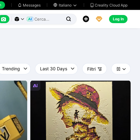
h
Creality Cloud App
Messages

Italiano






Log In



Filtri



