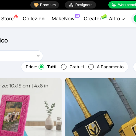

Premium

Designers
Workbenc


AI
Store
Collezioni
MakeNow
Creator
Altro

ico
Price:
Tutti
Gratuiti
A Pagamento