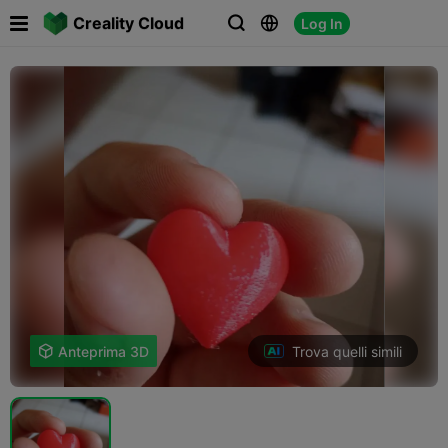

Creality Cloud
Log In



Trova quelli simili

Anteprima 3D