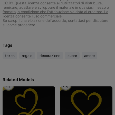
CC BY Questa licenza consente ai riutilizzatori di distribuire,
remixare, adattare e sviluppare il materiale in qualsiasi mezzo o
formato, a condizione che l'attribuzione sia data al creatore. La
licenza consente l'uso commerciale.
Se scropri una violazione dell'accordo, contattaci per discutere
su come procedere.
Tags
token
regalo
decorazione
cuore
amore
Related Models