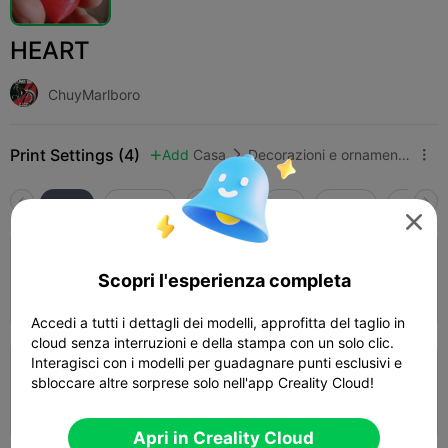
HEART
ChuyMarlboro
Print Settings (4)
Add
Casa
Decorazioni e ornamenti per la casa



Tutti
K2 Plus
K2 Pro
K2
K2 SE
SPARKX

5.0

0.2mm layer, 2 walls, 15% infill, Supports
Scopri l'esperienza completa
Enabled
Autore
27m 38s
1 plates
7.92g



Accedi a tutti i dettagli dei modelli, approfitta del taglio in
cloud senza interruzioni e della stampa con un solo clic.
Interagisci con i modelli per guadagnare punti esclusivi e
0.2mm layer, 2 walls, 15% infill, Supports
sbloccare altre sorprese solo nell'app Creality Cloud!
Enabled
Autore
27m 51s
1 plates
8.04g



Apri in Creality Cloud