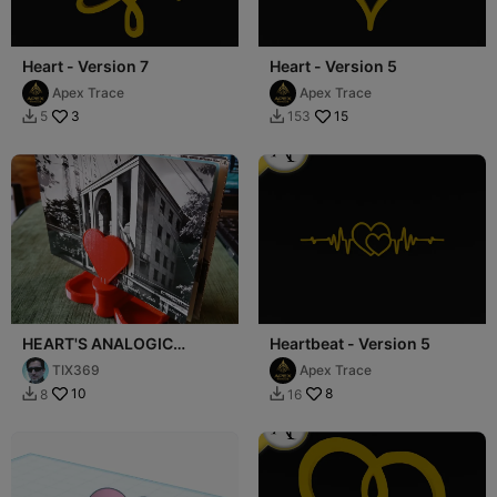
Heart - Version 7
Heart - Version 5
Apex Trace
Apex Trace
3
15
5
153


HEART'S ANALOGIC
Heartbeat - Version 5
MEMORY FOR LOVELY
TIX369
Apex Trace
ANALOGIC MOMENTS 💕
10
8
8
16

