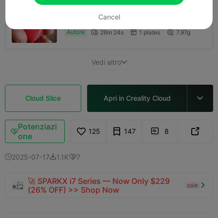
Cancel
0.2mm layer, 2 walls, 15% infill, Supports
Enabled
Autore
26m 24s
1 plates
7.97g



Vedi altro

Cloud Slice
Apri in Creality Cloud

Potenziazi
125
147
8



one
2025-07-17
1.1K
7



🚀 SPARKX i7 Series — Now Only $229
sale

(26% OFF) >> Shop Now