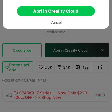
0.2mm layer, 2 walls, 15% infill
Apri in Creality Cloud
01h 43m
1 plates
62.83g



Cancel
Vedi altro

Cloud Slice
Apri in Creality Cloud

Potenziazi
2.5K
3.1K
122



one
2025-07-23
7.9K
218



🚀 SPARKX i7 Series — Now Only $229
sale

(26% OFF) >> Shop Now