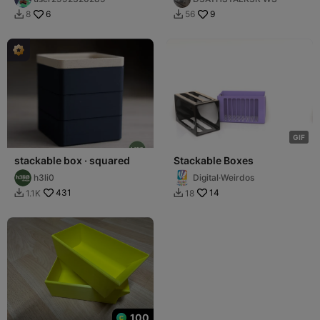
6
9
8
56


G
I
F
stackable box · squared
Stackable Boxes
h3li0
Digital·Weirdos
431
14
1.1K
18


100