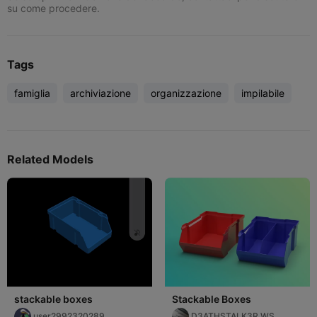
su come procedere.
Tags
famiglia
archiviazione
organizzazione
impilabile
Related Models
stackable boxes
Stackable Boxes
user2992320289
D3ATHSTALK3R WS