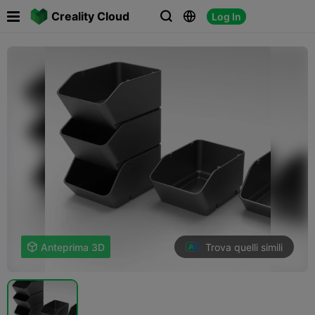

Creality Cloud
Log In



Trova quelli simili

Anteprima 3D