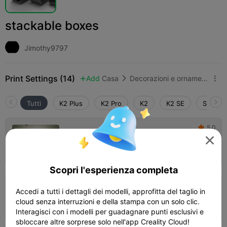
stackable boxes
Jimothy9797
Print Settings (14)
Add
Casa
Decorazioni e ornamenti per la casa



Tutti
K2 Plus
K2 Pro
K2
K2 SE
SPARKX
5.0

0.24mm layer, 2 walls, 15% infill

01h 15m
1 plates
63.06g



Scopri l'esperienza completa
0.2mm layer, 3 walls, 15% infill
Accedi a tutti i dettagli dei modelli, approfitta del taglio in
cloud senza interruzioni e della stampa con un solo clic.
02h 03m
1 plates
70.02g



Interagisci con i modelli per guadagnare punti esclusivi e
sbloccare altre sorprese solo nell'app Creality Cloud!