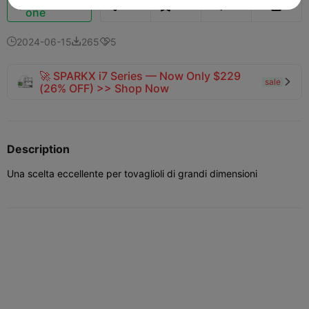
139
186
2



one
2024-06-15
265
5



🚀 SPARKX i7 Series — Now Only $229
sale

(26% OFF) >> Shop Now
Description
Una scelta eccellente per tovaglioli di grandi dimensioni