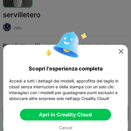
servilletero
teto
Print Settings (1)
Add
Casa
Utensili e Ricambi




Tutti
K2 Plus
K2 Pro
K2
SPARKX i7
Cre
Scopri l'esperienza completa
0.2mm layer, 2 walls, 15% infill
Accedi a tutti i dettagli dei modelli, approfitta del taglio in
06h 06m
1 plates
76.10g



cloud senza interruzioni e della stampa con un solo clic.
Interagisci con i modelli per guadagnare punti esclusivi e
sbloccare altre sorprese solo nell'app Creality Cloud!
Cloud Slice
Apri in Creality Cloud

Apri in Creality Cloud
Cancel
Potenziazi