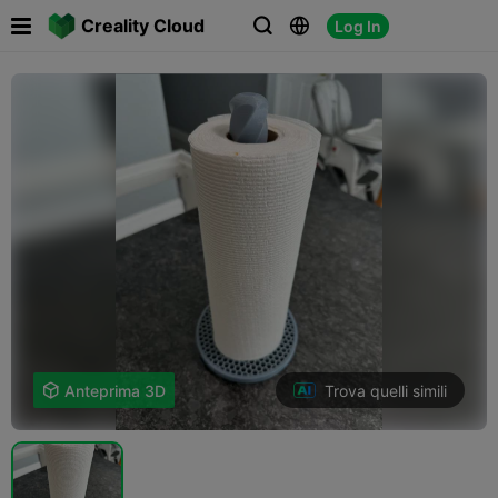

Creality Cloud
Log In



Trova quelli simili

Anteprima 3D