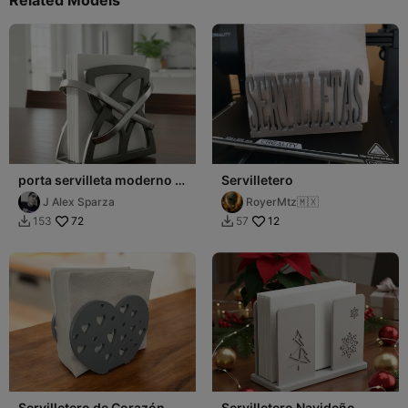
porta servilleta moderno o
Servilletero
servilletero
J Alex Sparza
RoyerMtz🇲🇽
72
12
153
57


Servilletero de Corazón
Servilletero Navideño