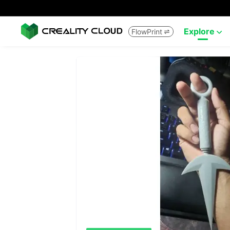
Explore
FlowPrint

