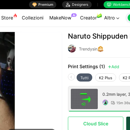

Premium

Designers
Workbenc


AI
Store
Collezioni
MakeNow
Creator
Altro

Naruto Shippuden 
Trendysin
Print Settings (1)
Add

Tutti
K2 Plus
K2 
0.2mm layer, 3 
15m 36s

Cloud Slice