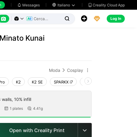
h
Creality Cloud App
Messages

Italiano






Log In



Minato Kunai
Moda
Cosplay


Pro
K2
K2 SE
SPARKX i7
Creality Hi
Ender-3 V4
walls, 10% infill
1 plates
4.41g


Open with Creality Print
