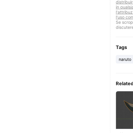
distribui
in quals
l'attribu
l'uso co
Se scropr
discuter
Tags
naruto
Relate