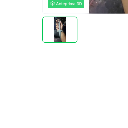

Anteprima 3D