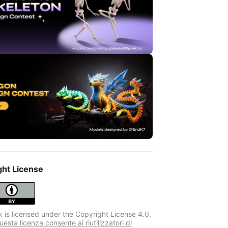
ght License
k is licensed under the Copyright License 4.0.
sta licenza consente ai riutilizzatori di