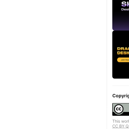
Copyri
This wor
CC BY Que