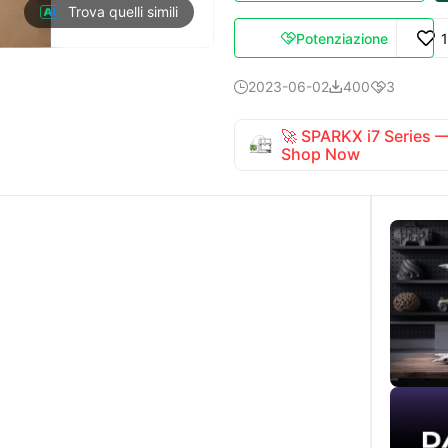
Trova quelli simili
Potenziazione

2023-06-02
400
3



🚀 SPARKX i7 Series
Shop Now