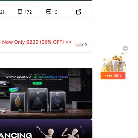
121
172
2


 — Now Only $229 (26% OFF) >>
sale

Free Gifts