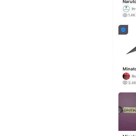
Naruto
kunai
In

1.4K

Minat
Kunai
Ib
Az

3.4