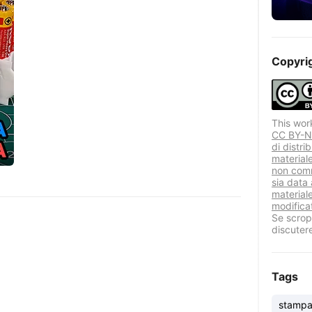
Copyri
This wor
CC BY-NC
di distri
material
non comm
sia data 
materiale
modificat
Se scropr
discuter
Tags
stampa