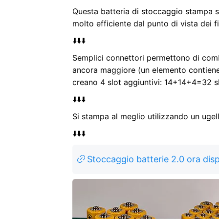
Questa batteria di stoccaggio stampa s
molto efficiente dal punto di vista dei 
⬇️⬇️⬇️
Semplici connettori permettono di comb
ancora maggiore (un elemento contiene
creano 4 slot aggiuntivi: 14+14+4=32 sl
⬇️⬇️⬇️
Si stampa al meglio utilizzando un uge
⬇️⬇️⬇️
Stoccaggio batterie 2.0 ora disp