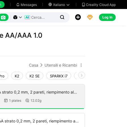
h
Creality Cloud App
Messages

Italiano






Log In



ie AA/AAA 1.0
Casa
Utensili e Ricambi


Pro
K2
K2 SE
SPARKX i7
Creality Hi
Ender-3 V4
 strato 0,2 mm, 2 pareti, riempimento al
1 plates
12.02g


A strato 0,2 mm, 2 pareti, riempimento al