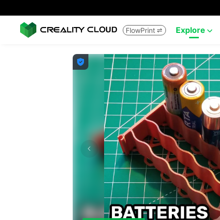
Explore
FlowPrint


