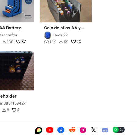
AA Battery
Caja de pilas AA y
ge with Empty
AAA
kecrafter
Decki22
y
37

23
138
1.1K
59


rtment
ieholder
er3861158427
4
6






