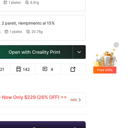
1 plates
8.91g


 2 pareti, riempimento al 15%
s
1 plates
20.76g


Open with Creality Print

121
142
4


Free Gifts
 — Now Only $229 (26% OFF) >>
sale
