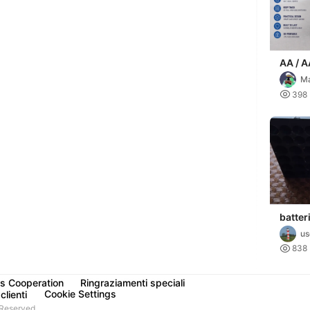
AA / A
Stora
Ma
Batter

398
Compa
batter
us

838
s Cooperation
Ringraziamenti speciali
Cookie Settings
clienti
Reserved.,