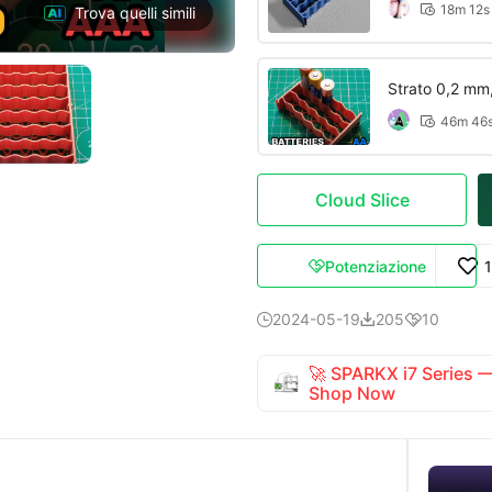
18m 12s

Trova quelli simili
Strato 0,2 mm,
46m 46

Cloud Slice
Potenziazione

2024-05-19
205
10



🚀 SPARKX i7 Series
Shop Now