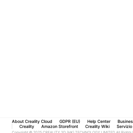
About Creality Cloud
GDPR (EU)
Help Center
Busines
Creality
Amazon Storefront
Creality Wiki
Servizio 
Copyright © 2025 CREALITY 3D (HK) TECHNOLOGY LIMITED All Rights 