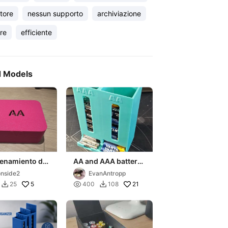
tore
nessun supporto
archiviazione
re
efficiente
d Models
enamiento de
AA and AAA battery
as (pilas )
storage
onside2
EvanAntropp
AA / Triple
5

21
25
400
108

