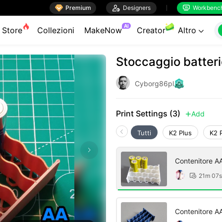

Premium

Designers
Workbenc


AI
Store
Collezioni
MakeNow
Creator
Altro

Stoccaggio batter
Cyborg86pl
Print Settings (3)
Add

Tutti
K2 Plus
K2 
Contenitore AA
15%
21m 07s

Contenitore AA
15%