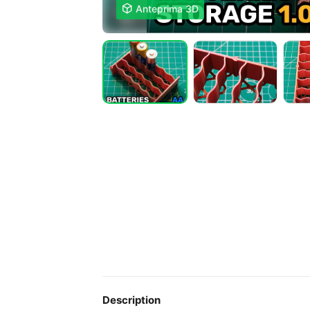

Anteprima 3D
Description