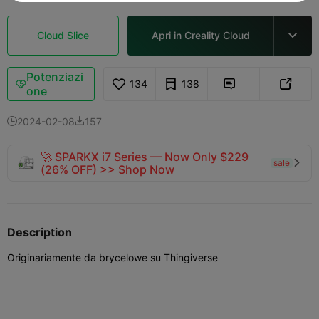
Cloud Slice
Apri in Creality Cloud

Potenziazi
134
138



one
2024-02-08
157


🚀 SPARKX i7 Series — Now Only $229
sale

(26% OFF) >> Shop Now
Description
Originariamente da brycelowe su Thingiverse