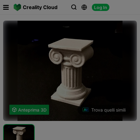

Creality Cloud
Log In



Trova quelli simili

Anteprima 3D