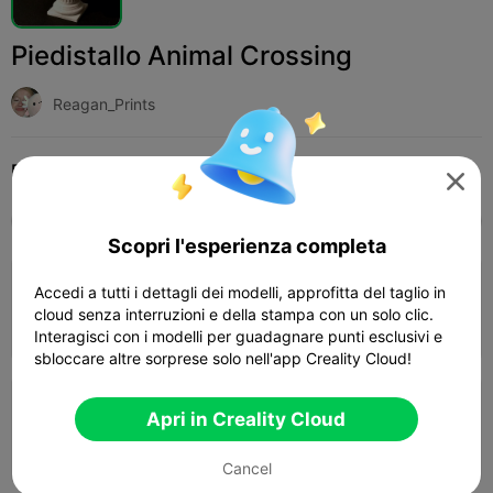
Piedistallo Animal Crossing
Reagan_Prints
Print Settings (2)
Add
Casa
Altro




Tutti
K2 Plus
K2 Pro
K2
K2 SE
SPARKX
Scopri l'esperienza completa
PLA - 0.2mm layer, 2 walls, 15% infill,
Accedi a tutti i dettagli dei modelli, approfitta del taglio in
supports
cloud senza interruzioni e della stampa con un solo clic.
21m 34s
1 plates
7.61g



Interagisci con i modelli per guadagnare punti esclusivi e
sbloccare altre sorprese solo nell'app Creality Cloud!
0.2mm layer, 2 walls, 15% infill
Apri in Creality Cloud
40m 29s
1 plates
7.67g



Cancel