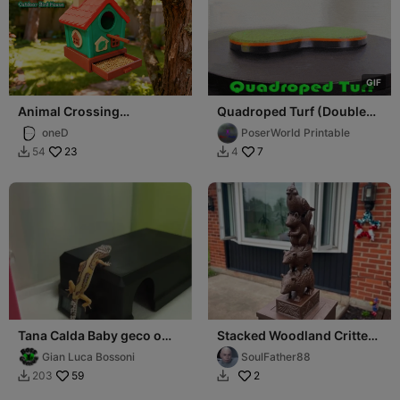
G
I
F
Animal Crossing
Quadroped Turf (Double
Birdhouse动物森友会鸟屋
Figure) Stand and Scenic
oneD
PoserWorld Printable
Diorama Base
23
7
54
4


Tana Calda Baby geco o
Stacked Woodland Critters
serpenti
Post Topper
Gian Luca Bossoni
SoulFather88
59
2
203

