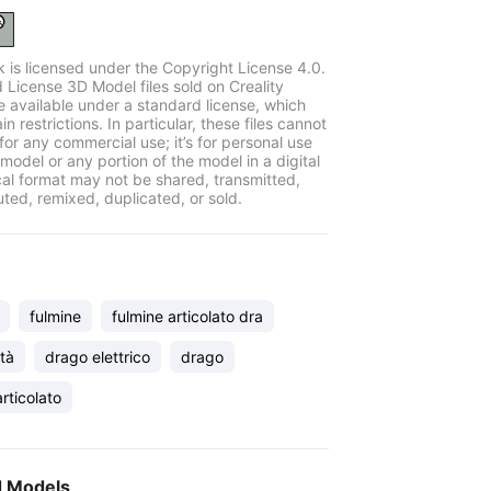
k is licensed under the Copyright License 4.0.
 License 3D Model files sold on Creality
e available under a standard license, which
in restrictions. In particular, these files cannot
for any commercial use; it’s for personal use
model or any portion of the model in a digital
cal format may not be shared, transmitted,
uted, remixed, duplicated, or sold.
fulmine
fulmine articolato dra
ità
drago elettrico
drago
rticolato
d Models