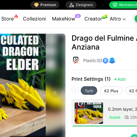

Premium

Designers
Workbenc


AI
Store
Collezioni
MakeNow
Creator
Altro

Drago del Fulmine 
Anziana
Plastic3D
Print Settings (1)
Add

Tutti
K2 Plus
K2 
0.2mm layer, 2 
Autore
23h
