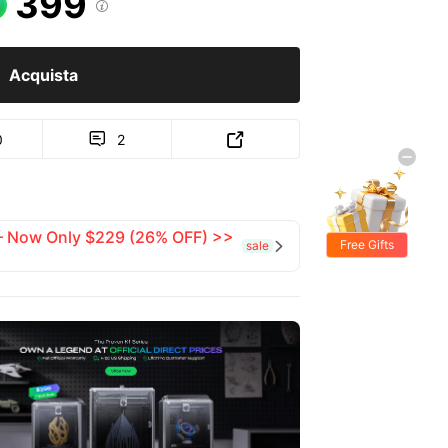
399

Acquista
0
2


 — Now Only $229 (26% OFF) >>
Free Gifts
sale
