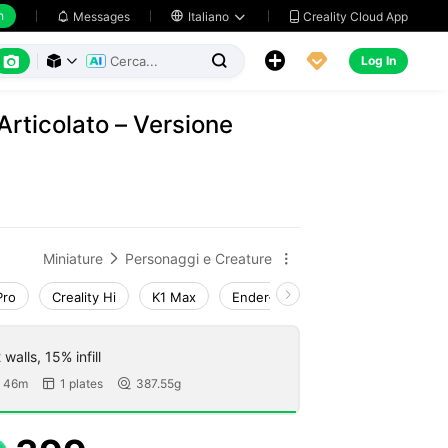
h
Creality Cloud App
Messages

Italiano






Log In



Articolato – Versione
Miniature
Personaggi e Creature


Pro
Creality Hi
K1 Max
Ender-3 V3 Plus
Ender-5 Ma
walls, 15% infill
 46m
1 plates
387.55g

