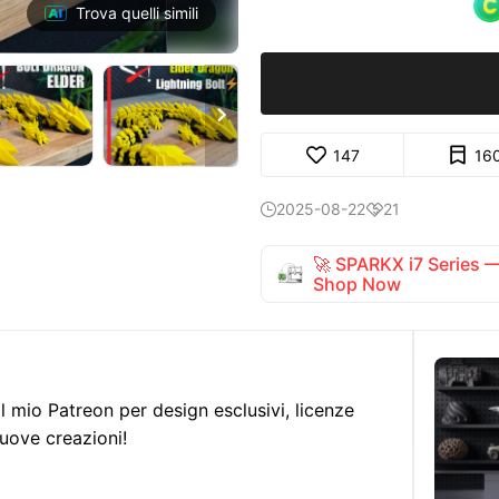
Trova quelli simili

147
16
2025-08-22
21


🚀 SPARKX i7 Series
Shop Now
l mio Patreon per design esclusivi, licenze
uove creazioni!