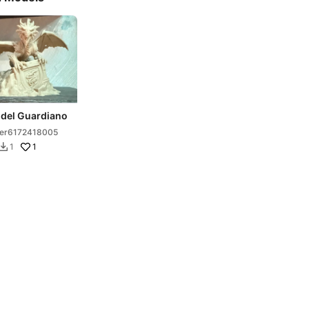
 del Guardiano
er6172418005
1
1
