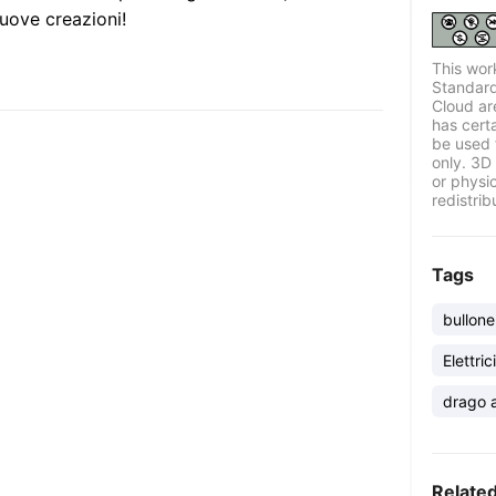
uove creazioni!
This wor
Standard
Cloud ar
has certa
be used 
only. 3D 
or physi
redistrib
Tags
bullone
Elettric
drago a
Relate