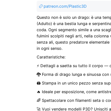
patreon.com/Plastic3D
Questo non è solo un drago: è una tempe
(Adulto) è una bestia lunga e serpentina,
coda. Ogni segmento simile a una scagli
fulmini scolpiti negli arti, nella colonn
senza ali, questo predatore elementale 
in ogni senso.
Caratteristiche:
⚡ Dettagli a saetta su tutto il corpo —
🐉 Forma di drago lunga e sinuosa con s
🖨️ Stampa in un unico pezzo senza sup
🔥 Ideale per esposizione, come antistr
🌈 Spettacolare con filamenti seta o co
🚀 Vuoi vendere modelli P3D? Unisciti a