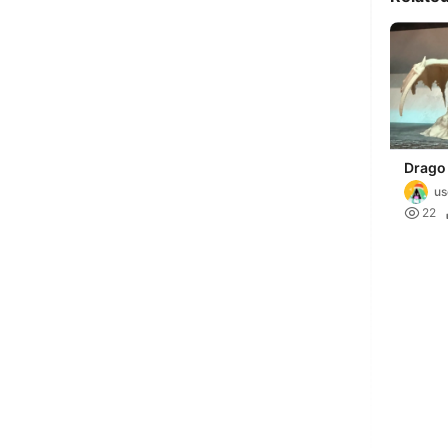
Drago
us

22