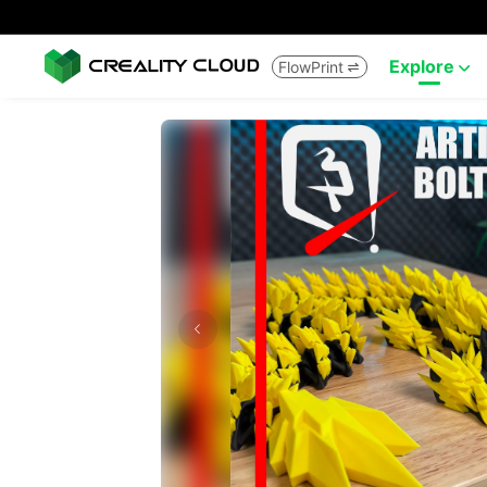
Explore
FlowPrint

