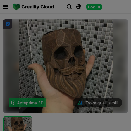

Creality Cloud
Log In




Trova quelli simili

Anteprima 3D