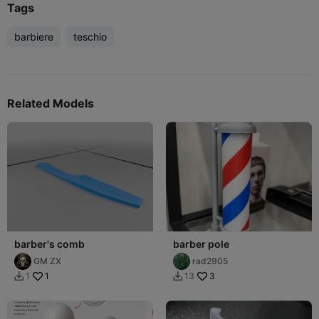
Tags
barbiere
teschio
Related Models
barber's comb
barber pole
GM ZX
rad2905
1
3
1
13

