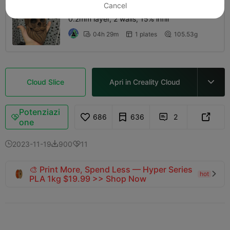
Cancel
0.2mm layer, 2 walls, 15% infill
04h 29m
1 plates
105.53g



Cloud Slice
Apri in Creality Cloud

Potenziazi
686
636
2



one
2023-11-19
900
11



🎨 Print More, Spend Less — Hyper Series
hot

PLA 1kg $19.99 >> Shop Now