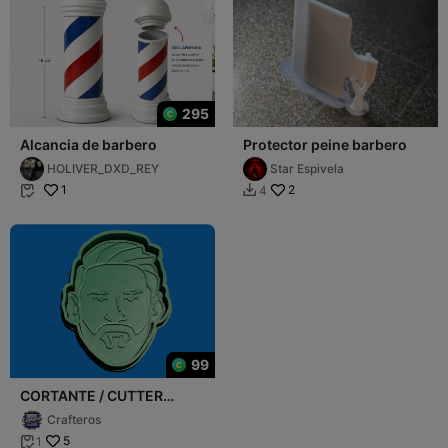
295
Alcancia de barbero
Protector peine barbero
HOLIVER_DXD_REY
Star Espivela
1
2
4


99
CORTANTE / CUTTER
MESSI
Crafteros
5
1
