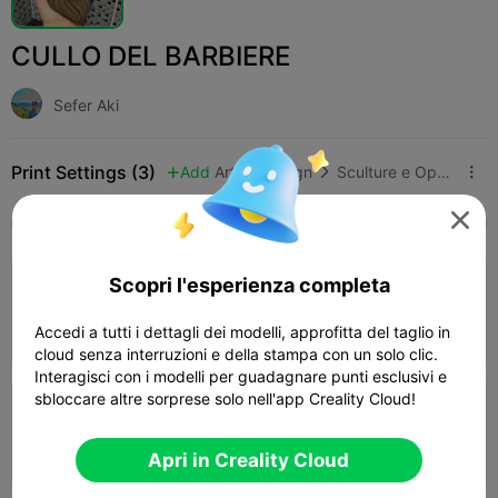
CULLO DEL BARBIERE
Sefer Aki
Print Settings (3)
Add
Arte e Design
Sculture e Opere d'arte




Tutti
K2 Plus
K2 Pro
K2
K2 SE
SPARKX
4.0

Scopri l'esperienza completa
0.2mm layer, 2 walls, 15% infill
04h 29m
1 plates
102.27g



Accedi a tutti i dettagli dei modelli, approfitta del taglio in
cloud senza interruzioni e della stampa con un solo clic.
Interagisci con i modelli per guadagnare punti esclusivi e
sbloccare altre sorprese solo nell'app Creality Cloud!
0.2mm layer, 2 walls, 10 infill
53m 56s
1 plates
14.49g



Apri in Creality Cloud