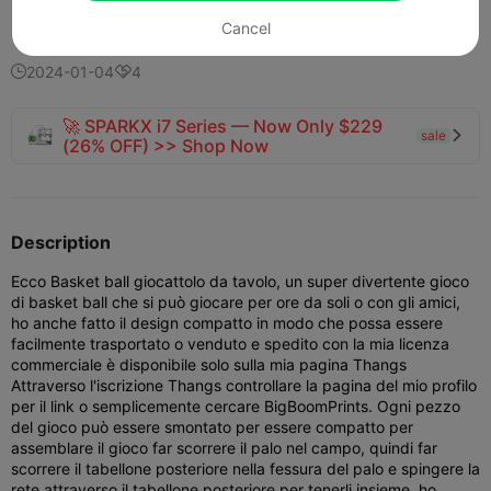
365
241
8


Cancel
2024-01-04
4


🚀 SPARKX i7 Series — Now Only $229
sale

(26% OFF) >> Shop Now
Description
Ecco Basket ball giocattolo da tavolo, un super divertente gioco
di basket ball che si può giocare per ore da soli o con gli amici,
ho anche fatto il design compatto in modo che possa essere
facilmente trasportato o venduto e spedito con la mia licenza
commerciale è disponibile solo sulla mia pagina Thangs
Attraverso l'iscrizione Thangs controllare la pagina del mio profilo
per il link o semplicemente cercare BigBoomPrints. Ogni pezzo
del gioco può essere smontato per essere compatto per
assemblare il gioco far scorrere il palo nel campo, quindi far
scorrere il tabellone posteriore nella fessura del palo e spingere la
rete attraverso il tabellone posteriore per tenerli insieme, ho