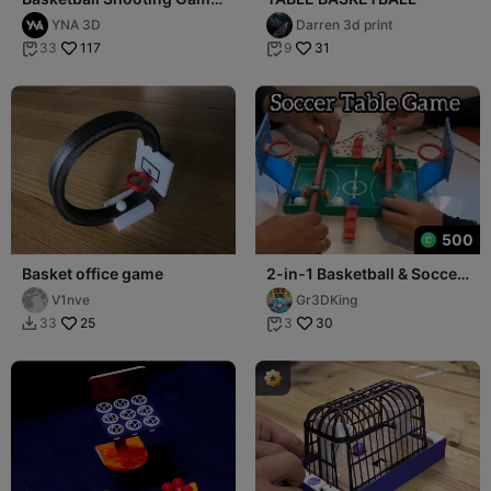
(Boardgame)
YNA 3D
Darren 3d print
117
31
33
9


500
Basket office game
2-in-1 Basketball & Soccer
Table Game – Fun for Two!
V1nve
Gr3DKing
25
30
33
3

