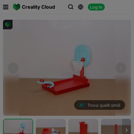

Creality Cloud
Log In



Trova quelli simili
