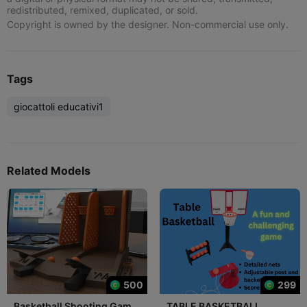
redistributed, remixed, duplicated, or sold.
Copyright is owned by the designer. Non-commercial use only.
Tags
giocattoli educativi1
Related Models
500
299
Basketball Shooting Game
TABLE BASKETBALL