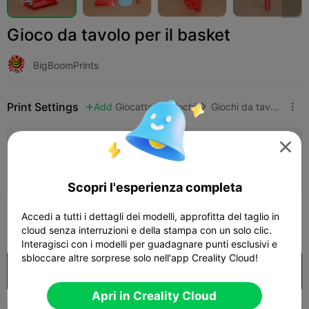
Gioco da tavolo per il basket
BigBoomPrints
Print Settings
Add
Giocattoli e Giochi
Giochi da tavolo e di carte




Aggiungi configurazione stampa

Ottieni più punti
Scopri l'esperienza completa
250
Accedi a tutti i dettagli dei modelli, approfitta del taglio in

cloud senza interruzioni e della stampa con un solo clic.
Interagisci con i modelli per guadagnare punti esclusivi e
sbloccare altre sorprese solo nell'app Creality Cloud!
Acquista
Apri in Creality Cloud