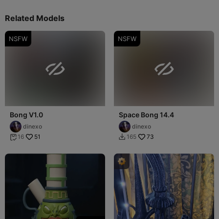
Related Models
NSFW
NSFW


Bong V1.0
Space Bong 14.4
dinexo
dinexo
51
73
16
165

