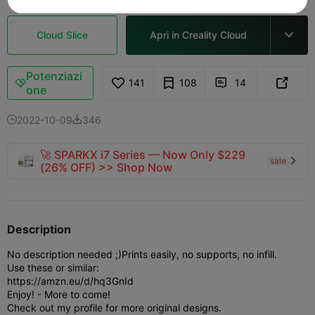
Cloud Slice
Apri in Creality Cloud

Potenziazi
141
108
14



one
2022-10-09
346


🚀 SPARKX i7 Series — Now Only $229
sale

(26% OFF) >> Shop Now
Description
No description needed ;)
Prints easily, no supports, no infill.
Use these or similar:
https://amzn.eu/d/hq3GnId
Enjoy! - More to come!
Check out my profile for more original designs.