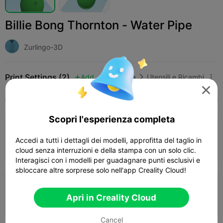
Billie Bong Thornton - Water Pipe
Zurlingo-3D
Print Settings (2)
Add
Casa
Utensili e Ricambi




Tutti
K2 Plus
K2 Pro
K2
K2 SE
SPARKX
Scopri l'esperienza completa
3.5

0.2mm layer, 2 walls, 15% infill
Accedi a tutti i dettagli dei modelli, approfitta del taglio in
03h 21m
1 plates
108.41g



cloud senza interruzioni e della stampa con un solo clic.
Interagisci con i modelli per guadagnare punti esclusivi e
sbloccare altre sorprese solo nell'app Creality Cloud!
0.2mm layer, 2 walls, 10 infill
Apri in Creality Cloud
02h 26m
1 plates
107.20g



Cancel