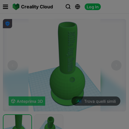

Creality Cloud
Log In




Trova quelli simili

Anteprima 3D