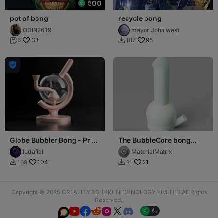
500
pot of bong
recycle bong
ODIN2619
mayor John west
33
95
6
187



Globe Bubbler Bong - Print
The BubbleCore bong
in Place (PIP)
(14mm bowl)
ludafial
MaterialMatrix
104
21
198
61


Copyright © 2025 CREALITY 3D (HK) TECHNOLOGY LIMITED All Rights
Reserved.,





