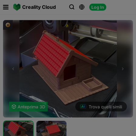

Creality Cloud
Log In



Trova quelli simili

Anteprima 3D