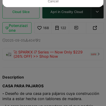
Cancel
Cloud Slice
Apri in Creality Cloud

Potenziazi
168
122



one
2025-09-05
404
2



🚀 SPARKX i7 Series — Now Only $229
sale

(26% OFF) >> Shop Now
Description
CASA PARA PAJAROS
-
Deseño de una casa para pájaros cuya construcción
imita a estar hecha con tablones de madera.