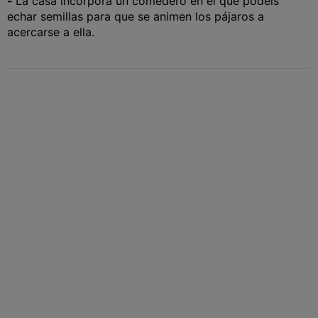
-
La casa incorpora un comedero en el que podeis
echar semillas para que se animen los pájaros a
acercarse a ella.