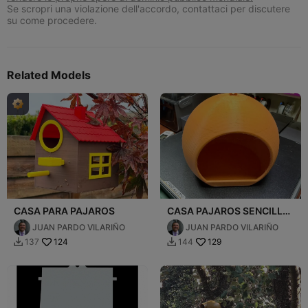
Se scropri una violazione dell'accordo, contattaci per discutere
su come procedere.
Related Models
CASA PARA PAJAROS
CASA PAJAROS SENCILLA
v2
JUAN PARDO VILARIÑO
JUAN PARDO VILARIÑO
124
129
137
144

