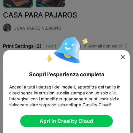
CASA PARA PAJAROS
JUAN PARDO VILARIÑO
Print Settings (2)
Add
Casa
Animali domestici




Tutti
K2 Plus
K2 Pro
K2
K2 SE
SPARKX
Scopri l'esperienza completa
0.2mm layer, 2 walls, 15% infill
Accedi a tutti i dettagli dei modelli, approfitta del taglio in
08h 25m
2 plates
214.99g



cloud senza interruzioni e della stampa con un solo clic.
Interagisci con i modelli per guadagnare punti esclusivi e
sbloccare altre sorprese solo nell'app Creality Cloud!
0.2mm layer, 2 walls, 15% infill
07h 32m
3 plates
213.18g



Apri in Creality Cloud