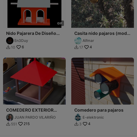
G
I
F
Nido Pajarera De Diseño
Casita nido pajaros (mod
Para Exterior Refugio Aves
iglu)
En3Duy
Alfmar
6
4
10
17


COMEDERO EXTERIOR
Comedero para pajaros
PARA PAJAROS
JUAN PARDO VILARIÑO
E-elektronic
215
4
551
3

