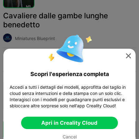
Cavaliere dalle gambe lunghe
benedetto
Miniatures Blueprint

Print Settings (1)
Add
Miniature
Personaggi e Creature



Tutti
K2 Plus
K2 Pro
K2
K2 SE
SPARKX
Scopri l'esperienza completa
Accedi a tutti i dettagli dei modelli, approfitta del taglio in
0.2mm layer, 2 walls, 10 infill
cloud senza interruzioni e della stampa con un solo clic.
Interagisci con i modelli per guadagnare punti esclusivi e
17h 27m
1 plates
208.47g



sbloccare altre sorprese solo nell'app Creality Cloud!
Apri in Creality Cloud
Cloud Slice
Apri in Creality Cloud

Cancel