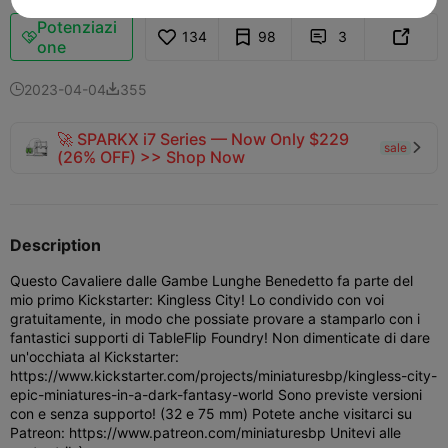
Potenziazi
134
98
3



one
2023-04-04
355


🚀 SPARKX i7 Series — Now Only $229
sale

(26% OFF) >> Shop Now
Description
Questo Cavaliere dalle Gambe Lunghe Benedetto fa parte del
mio primo Kickstarter: Kingless City!
Lo condivido con voi
gratuitamente, in modo che possiate provare a stamparlo con i
fantastici supporti di TableFlip Foundry! Non dimenticate di dare
un'occhiata al Kickstarter:
https://www.kickstarter.com/projects/miniaturesbp/kingless-city-
epic-miniatures-in-a-dark-fantasy-world Sono previste versioni
con e senza supporto! (32 e 75 mm) Potete anche visitarci su
Patreon: https://www.patreon.com/miniaturesbp Unitevi alle