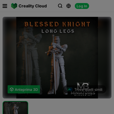

Creality Cloud
Log In



Trova quelli simili

Anteprima 3D