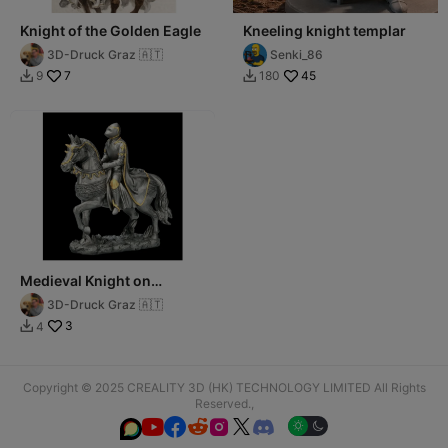
Knight of the Golden Eagle
Kneeling knight templar
3D-Druck Graz 🇦🇹
Senki_86
7
45
9
180


Medieval Knight on
Horseback
3D-Druck Graz 🇦🇹
3
4

Copyright © 2025 CREALITY 3D (HK) TECHNOLOGY LIMITED All Rights
Reserved.,





