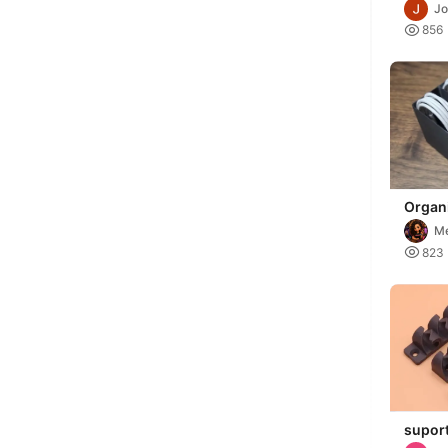
parede
Jo

856
Organ
cable
Me

823
supor