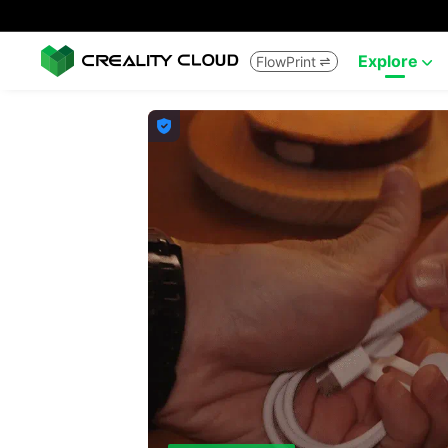
Explore
FlowPrint


