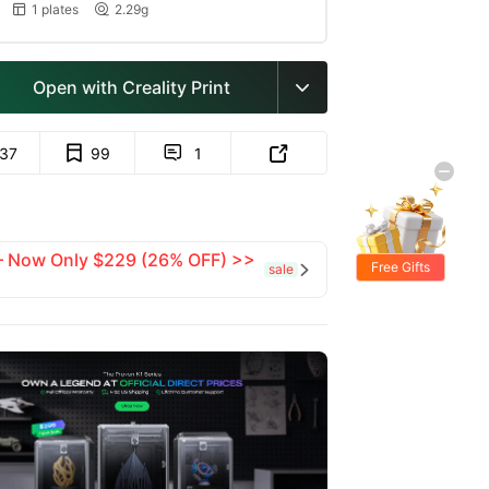
1 plates
2.29g


Open with Creality Print

137
99
1


 — Now Only $229 (26% OFF) >>
Free Gifts
sale
