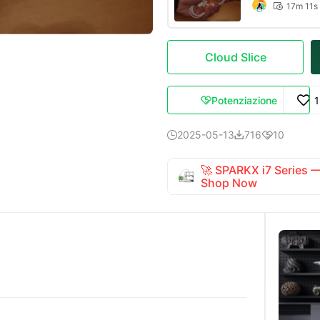
17m 11s

Cloud Slice
Potenziazione

2025-05-13
716
10



🚀 SPARKX i7 Series
Shop Now