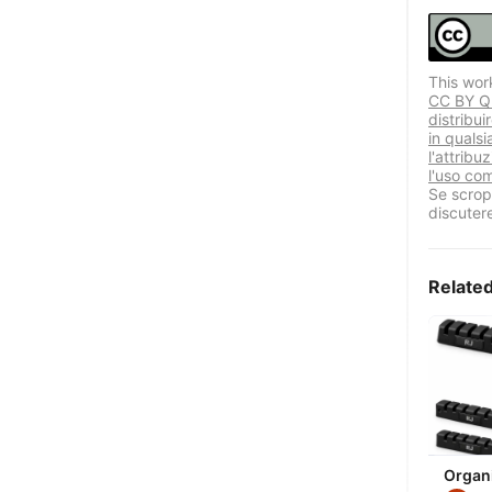
This wor
CC BY Que
distribui
in quals
l'attribu
l'uso co
Se scropr
discuter
Relate
Organ