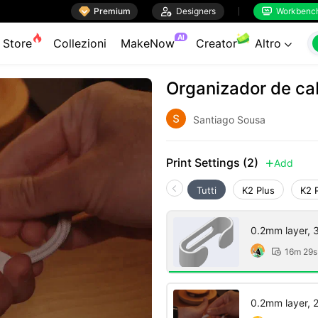

Premium

Designers
Workbenc


AI
Store
Collezioni
MakeNow
Creator
Altro

Organizador de c
Santiago Sousa
Print Settings (2)
Add

Tutti
K2 Plus
K2 
0.2mm layer, 3 
16m 29s

0.2mm layer, 2 