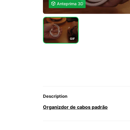

Anteprima 3D
G
I
F
Description
Organizdor de cabos padrão