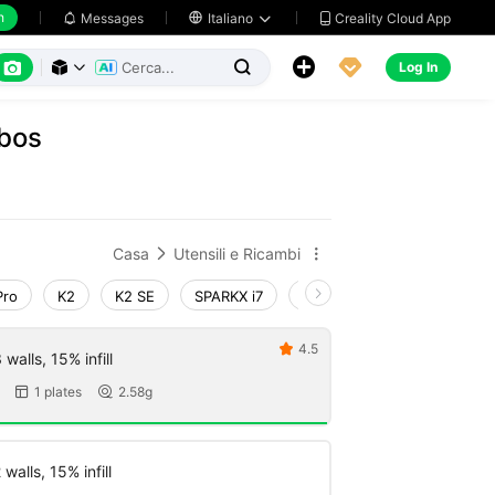
h
Creality Cloud App
Messages

Italiano






Log In



abos
Casa
Utensili e Ricambi


Pro
K2
K2 SE
SPARKX i7
Creality Hi
Ender-3 V4
4.5

walls, 15% infill
1 plates
2.58g


walls, 15% infill