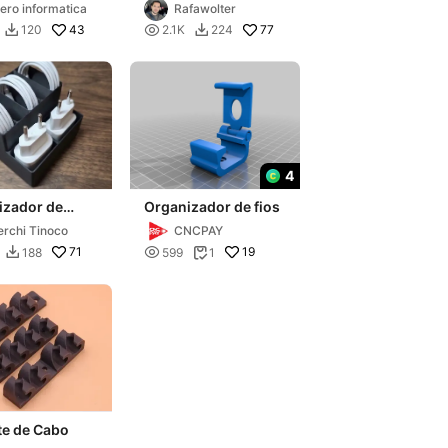
 fios e cabos
cabos
ero informatica
Rafawolter
43

77
120
2.1K
224


4
izador de
Organizador de fios
s
rchi Tinoco
CNCPAY
71

19
188
599
1


te de Cabo