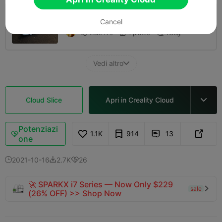
0.08mm layer, 2 walls, 15% infill
Cancel
28m 17s
1 plates
1.55g



Vedi altro

Cloud Slice
Apri in Creality Cloud

Potenziazi
1.1K
914
13



one
2021-10-16
2.7K
26



🚀 SPARKX i7 Series — Now Only $229
sale

(26% OFF) >> Shop Now