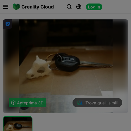

Creality Cloud
Log In




Trova quelli simili

Anteprima 3D