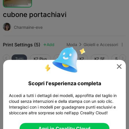
cubone portachiavi
Charmaine-eve
Print Settings (5)
Add
Moda
Gioielli e Accessori



Tutti
K2 Plus
K2 Pro
K2
K2 SE
SPARKX

4.0

0.2mm layer, 3 walls, 15% infill
Scopri l'esperienza completa
14m 39s
1 plates
1.56g



Accedi a tutti i dettagli dei modelli, approfitta del taglio in
cloud senza interruzioni e della stampa con un solo clic.
Interagisci con i modelli per guadagnare punti esclusivi e
0.2mm layer, 2 walls, 15% infill
sbloccare altre sorprese solo nell'app Creality Cloud!
43m 48s
1 plates
14.04g



Apri in Creality Cloud