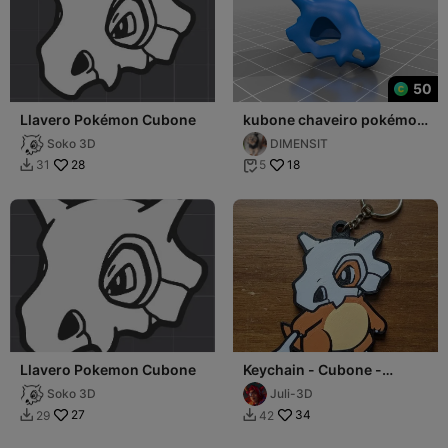
50
Llavero Pokémon Cubone
kubone chaveiro pokémon
Key
Soko 3D
DIMENSIT
28
18
31
5


Llavero Pokemon Cubone
Keychain - Cubone -
stl/3mf
Soko 3D
Juli-3D
27
34
29
42

