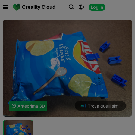

Creality Cloud
Log In



Trova quelli simili

Anteprima 3D