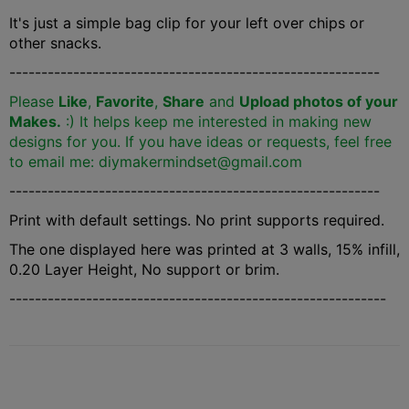
It's just a simple bag clip for your left over chips or
other snacks.
----------------------------------------------------------
Please
Like
,
Favorite
,
Share
and
Upload photos of your
Makes.
:) It helps keep me interested in making new
designs for you. If you have ideas or requests, feel free
to email me: diymakermindset@gmail.com
----------------------------------------------------------
Print with default settings. No print supports required.
The one displayed here was printed at 3 walls, 15% infill,
0.20 Layer Height, No support or brim.
-----------------------------------------------------------