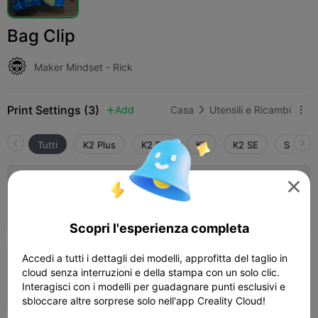
Bag Clip
Maker Mindset - Rick
Print Settings (3)
Add
Casa
Utensili e Ricambi



Tutti
K2 Plus
K2 Pro
K2
K2 SE
SPARKX
5.0


0.2mm layer, 2 walls, 15% infill
13m 37s
1 plates
4.33g



Scopri l'esperienza completa
Accedi a tutti i dettagli dei modelli, approfitta del taglio in
0.12mm layer, 2 walls, 15% infill
cloud senza interruzioni e della stampa con un solo clic.
Interagisci con i modelli per guadagnare punti esclusivi e
34m 23s
1 plates
4.42g



sbloccare altre sorprese solo nell'app Creality Cloud!