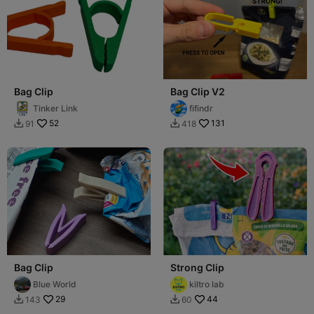
Bag Clip
Bag Clip V2
Tinker Link
fifindr
52
131
91
418


Bag Clip
Strong Clip
Blue World
kiltro lab
29
44
143
60

