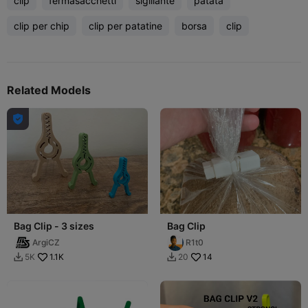
clip
fermasacchetti
sigillante
patata
clip per chip
clip per patatine
borsa
clip
Related Models

Bag Clip - 3 sizes
Bag Clip
ArgiCZ
R1t0
1.1K
14
5K
20

