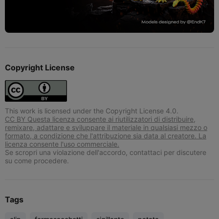
Copyright License
This work is licensed under the Copyright License 4.0.
CC BY Questa licenza consente ai riutilizzatori di distribuire,
remixare, adattare e sviluppare il materiale in qualsiasi mezzo o
formato, a condizione che l'attribuzione sia data al creatore. La
licenza consente l'uso commerciale.
Se scropri una violazione dell'accordo, contattaci per discutere
su come procedere.
Tags