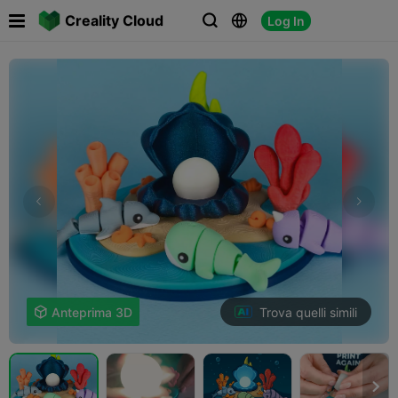

Creality Cloud
Log In



Trova quelli simili

Anteprima 3D
