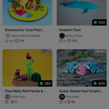
320
Diorama for Cute Flexi
Dolphin Flexi
Animals 🦙✨, Capybara
Valeria Momo Mattia
Boby_Green
Edition 🌿🎨
176
105
180
70


385
300
Flexi Baby Red Panda &
Super Sweet Flexi Dolphin
Diorama kit | Movable
🐬​🐬​​
Chibi Flex
Pixochelo
Head Version In
11
36
16

