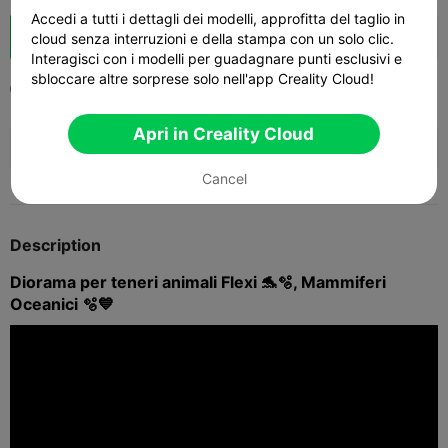
Accedi a tutti i dettagli dei modelli, approfitta del taglio in
Potenziazi
280
336
12



cloud senza interruzioni e della stampa con un solo clic.
one
Interagisci con i modelli per guadagnare punti esclusivi e
sbloccare altre sorprese solo nell'app Creality Cloud!
2025-07-06
277
13



Apri in Creality Cloud
🚀 SPARKX i7 Series — Now Only $229
sale

(26% OFF) >> Shop Now
Cancel
Description
Diorama per teneri animali Flexi 🐬🫧, Mammiferi
Oceanici 🫧💙