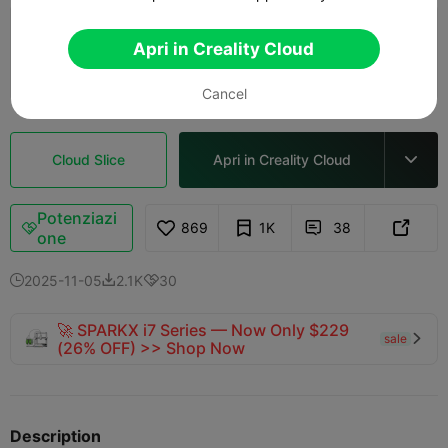
5.0

0.2mm layer, 2 walls, 15% infill
Apri in Creality Cloud
02h 23m
1 plates
60.15g



Cancel
Cloud Slice
Apri in Creality Cloud

Potenziazi
869
1K
38



one
2025-11-05
2.1K
30



🚀 SPARKX i7 Series — Now Only $229
sale

(26% OFF) >> Shop Now
Description