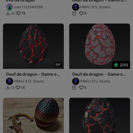
Thrones
user7122544559
PAWU STL Studio
19
5
24


200
G
I
F
Oeuf de dragon - Game of
Oeuf de dragon - Game of
Thrones
Thrones
PAWU STL Studio
PAWU STL Studio
14
5
16

