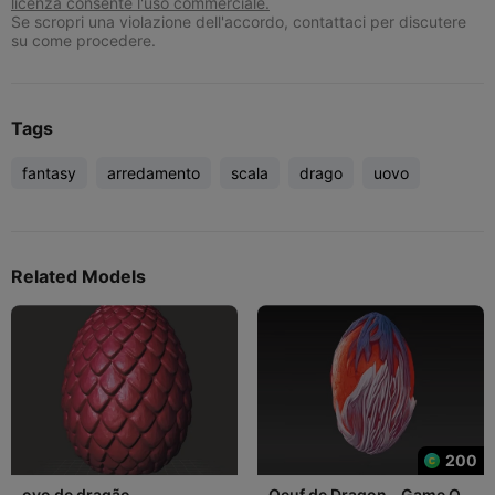
licenza consente l'uso commerciale.
Se scropri una violazione dell'accordo, contattaci per discutere
su come procedere.
Tags
fantasy
arredamento
scala
drago
uovo
Related Models
200
ovo de dragão
Oeuf de Dragon - Game Of