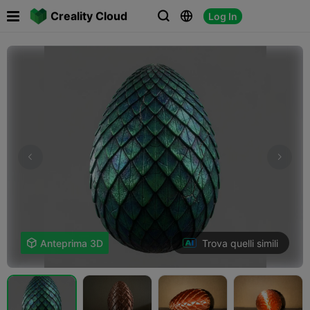

Creality Cloud
Log In



Trova quelli simili

Anteprima 3D