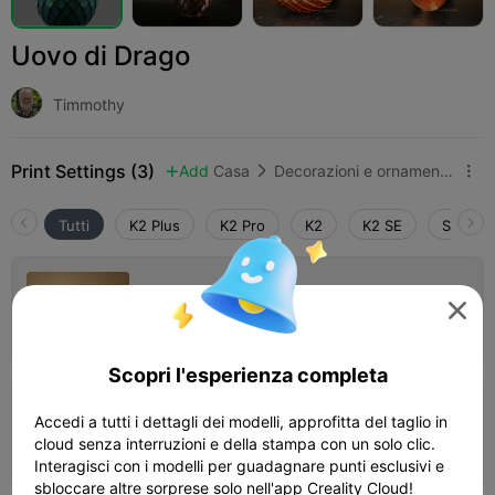
Uovo di Drago
Timmothy
Print Settings (3)
Add
Casa
Decorazioni e ornamenti per la casa



Tutti
K2 Plus
K2 Pro
K2
K2 SE
SPARKX
0.2mm layer, 2 walls, 15% infill

Autore
10h 13m
1 plates
407.08g



Scopri l'esperienza completa
5.0

0.16mm layer, 2 walls, 15% infill
Accedi a tutti i dettagli dei modelli, approfitta del taglio in
cloud senza interruzioni e della stampa con un solo clic.
03h 20m
1 plates
59.93g



Interagisci con i modelli per guadagnare punti esclusivi e
sbloccare altre sorprese solo nell'app Creality Cloud!