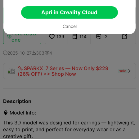
Apri in Creality Cloud
Cloud Slice
Apri in Creality Cloud

Cancel
Potenziazi
139
114
2



one
2025-10-27
303
4



🚀 SPARKX i7 Series — Now Only $229
sale

(26% OFF) >> Shop Now
Description
🧠 Model Info:
This 3D model was designed for earrings — lightweight,
easy to print, and perfect for everyday wear or as a
creative gift.