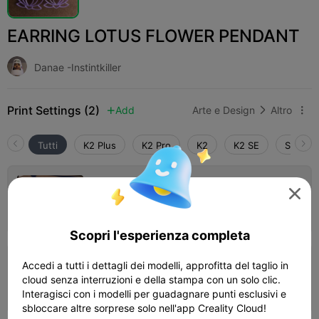
EARRING LOTUS FLOWER PENDANT
Danae -Instintkiller
Print Settings (2)
Add
Arte e Design
Altro



Tutti
K2 Plus
K2 Pro
K2
K2 SE
SPARKX
0.2mm layer, 2 walls, 25% infill

Autore
02m 57s
1 plates
0.70g



Scopri l'esperienza completa
Accedi a tutti i dettagli dei modelli, approfitta del taglio in
0.2mm layer, 2 walls, 15% infill
cloud senza interruzioni e della stampa con un solo clic.
02m 15s
1 plates
0.65g



Interagisci con i modelli per guadagnare punti esclusivi e
sbloccare altre sorprese solo nell'app Creality Cloud!