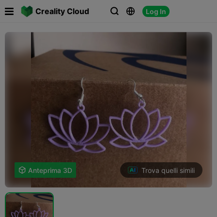

Creality Cloud
Log In



Trova quelli simili

Anteprima 3D