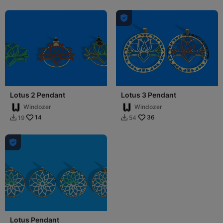

Lotus 2 Pendant
Lotus 3 Pendant
Windozer
Windozer
14
36
19
54



Lotus Pendant