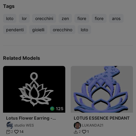
Tags
loto
lor
orecchini
zen
fiore
fiore
aros
pendenti
gioielli
orecchino
loto
Related Models
125
Lotus Flower Earring -
LOTUS ESSENCE PENDANT
Pendant
studio WES
LUKANDA21
14
1
2
2

