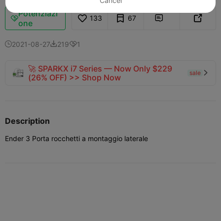
Cancel
Potenziazi
133
67



one
2021-08-27
219
1



🚀 SPARKX i7 Series — Now Only $229
sale

(26% OFF) >> Shop Now
Description
Ender 3 Porta rocchetti a montaggio laterale