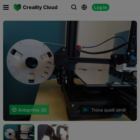

Creality Cloud
Log In



Trova quelli simili

Anteprima 3D