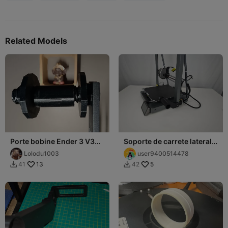
Related Models
Porte bobine Ender 3 V3
Soporte de carrete lateral
KE/SE
para Ender 3 ve
Lolodu1003
user9400514478
13
5
41
42

