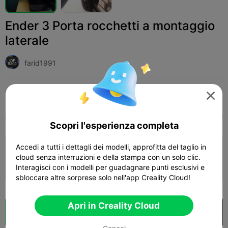
Ender 3 Porta rocchetti a montaggio
laterale
farid1991
Print Settings (1)
Add
Stampanti 3D
Ricambi per stampanti 3D




Tutti
K2 Plus
K2 Pro
K2
K2 SE
SPARKX
Scopri l'esperienza completa
Accedi a tutti i dettagli dei modelli, approfitta del taglio in
0.2mm layer, 2 walls, 15% infill
cloud senza interruzioni e della stampa con un solo clic.
42m 15s
1 plates
24.21g



Interagisci con i modelli per guadagnare punti esclusivi e
sbloccare altre sorprese solo nell'app Creality Cloud!
Apri in Creality Cloud
Cloud Slice
Apri in Creality Cloud
