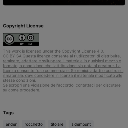
Copyright License
This work is licensed under the Copyright License 4.0.
CC BY-SA Questa licenza consente ai riutilizzatori di distribuire,
remixare, adattare e sviluppare il materiale in qualsiasi mezzo o
formato, a condizione che l'attribuzione sia data al creatore. La
licenza consente l'uso commerciale. Se remixi, adatti o costruisci
il materiale, devi concedere in licenza il materiale modificato alle
stesse condizioni.
Se scropri una violazione dell'accordo, contattaci per discutere
su come procedere.
Tags
ender
rocchetto
titolare
sidemount