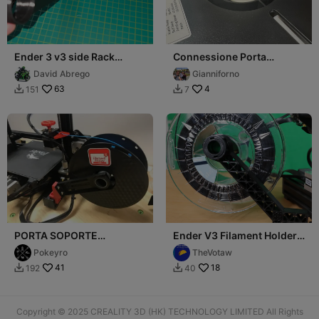
Ender 3 v3 side Rack
Connessione Porta
Holder (Spool holder)
Filamento per ENDER PLA
David Abrego
Gianniforno
Value Pack
63
4
151
7


PORTA SOPORTE
Ender V3 Filament Holder
FILAMENTO ENDER 3-
foldable side mount
Pokeyro
TheVotaw
3PRO
41
18
192
40


Copyright © 2025 CREALITY 3D (HK) TECHNOLOGY LIMITED All Rights