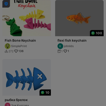

100
Fish Bone Keychain
flexi fish keychain
SimplePrint
johnlds
136
1
272
1


10
рыбка брелок
Зоя Куртова