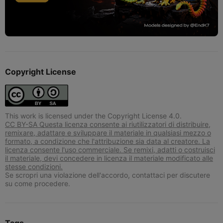
Copyright License
This work is licensed under the Copyright License 4.0.
CC BY-SA Questa licenza consente ai riutilizzatori di distribuire,
remixare, adattare e sviluppare il materiale in qualsiasi mezzo o
formato, a condizione che l'attribuzione sia data al creatore. La
licenza consente l'uso commerciale. Se remixi, adatti o costruisci
il materiale, devi concedere in licenza il materiale modificato alle
stesse condizioni.
Se scropri una violazione dell'accordo, contattaci per discutere
su come procedere.
Tags