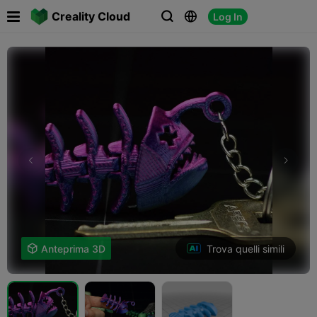

Creality Cloud
Log In



Trova quelli simili

Anteprima 3D