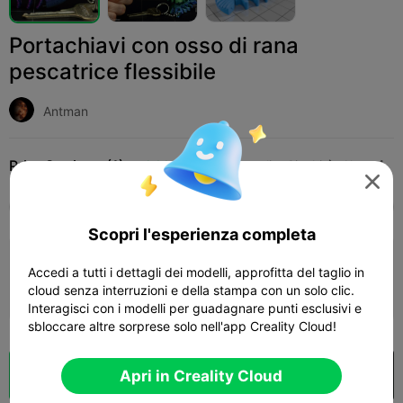
Portachiavi con osso di rana
pescatrice flessibile
Antman
Print Settings (1)
Add
Giocattoli e Giochi
Altro




Tutti
K2 Plus
K2 Pro
K2
K2 SE
SPARKX
Scopri l'esperienza completa
5.0

Flexi Angler Fish - 0.12mm layer, 2 walls,
Accedi a tutti i dettagli dei modelli, approfitta del taglio in
18% infill
cloud senza interruzioni e della stampa con un solo clic.
26m 43s
1 plates
5.87g



Interagisci con i modelli per guadagnare punti esclusivi e
sbloccare altre sorprese solo nell'app Creality Cloud!
Apri in Creality Cloud
Cloud Slice
Apri in Creality Cloud
