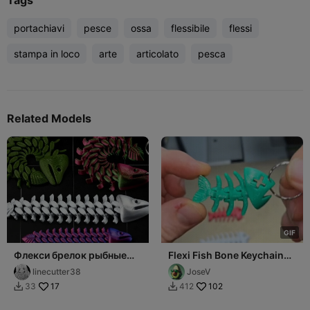
portachiavi
pesce
ossa
flessibile
flessi
stampa in loco
arte
articolato
pesca
Related Models
G
I
F
Флекси брелок рыбные
Flexi Fish Bone Keychain
кости
Keyring
linecutter38
JoseV
17
102
33
412

