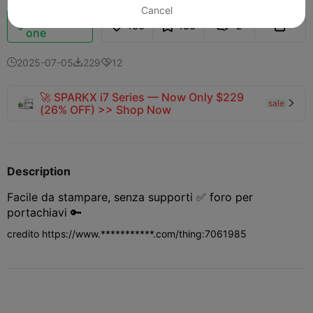
Cancel
Potenziazi
136
133
2



one
2025-07-05
229
12



🚀 SPARKX i7 Series — Now Only $229
sale

(26% OFF) >> Shop Now
Description
Facile da stampare, senza supporti ✅ foro per
portachiavi 🔑
credito https://www.***********.com/thing:7061985