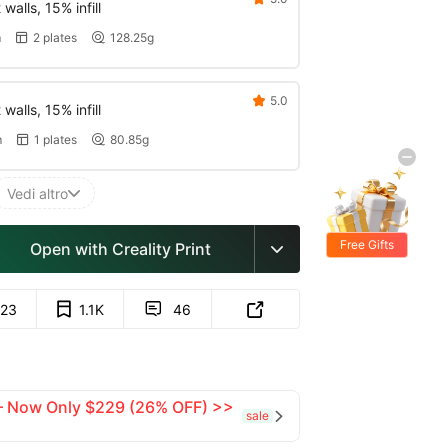
walls, 15% infill
m
2 plates
128.25g


5.0

walls, 15% infill
m
1 plates
80.85g


Vedi altro

Free Gifts
Open with Creality Print

23
1.1K
46


 — Now Only $229 (26% OFF) >>
sale
