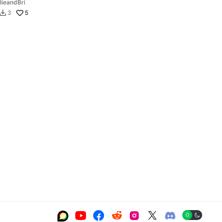
lieandBri
5
3






