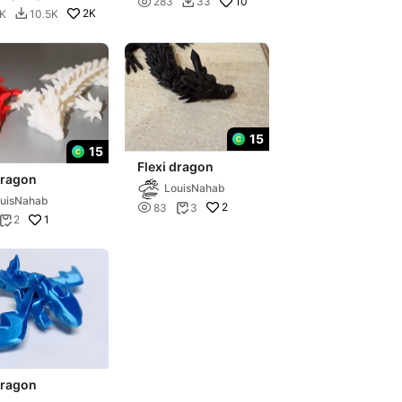

10
283
33

2K
5K
10.5K

15
15
Flexi dragon
dragon
LouisNahab
uisNahab

2
83
3

1
2

dragon