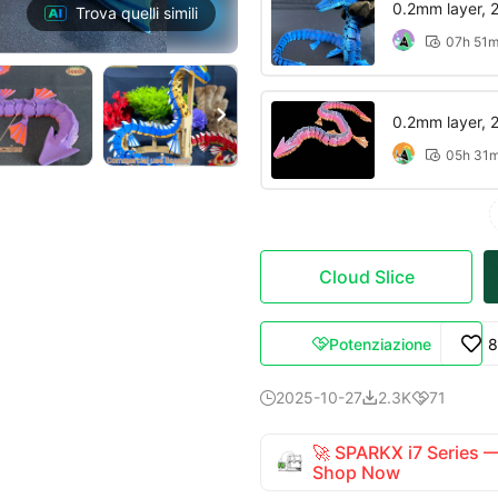
0.2mm layer, 2 
Trova quelli simili
07h 51


0.2mm layer, 2 
05h 31

Cloud Slice
Potenziazione
8

2025-10-27
2.3K
71



🚀 SPARKX i7 Series
Shop Now