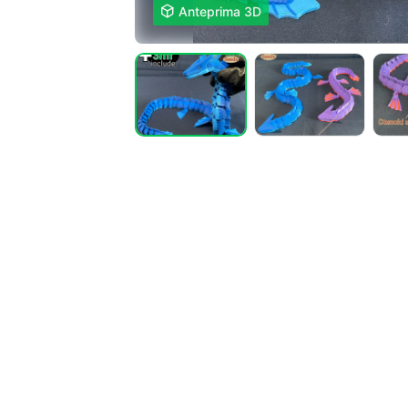

Anteprima 3D