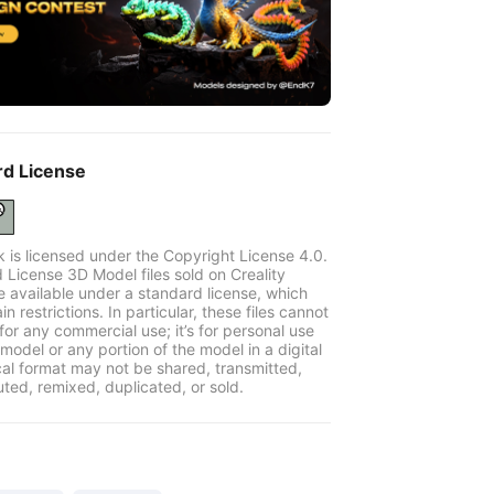
rd License
k is licensed under the Copyright License 4.0.
 License 3D Model files sold on Creality
e available under a standard license, which
in restrictions. In particular, these files cannot
for any commercial use; it’s for personal use
model or any portion of the model in a digital
cal format may not be shared, transmitted,
uted, remixed, duplicated, or sold.