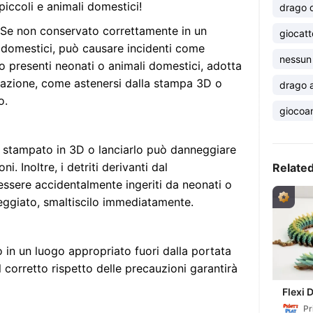
piccoli e animali domestici!
drago 
 Se non conservato correttamente in un
giocatt
 domestici, può causare incidenti come
nessun
no presenti neonati o animali domestici, adotta
uazione, come astenersi dalla stampa 3D o
drago a
o.
giocoan
 stampato in 3D o lanciarlo può danneggiare
i. Inoltre, i detriti derivanti dal
Relate
sere accidentalmente ingeriti da neonati o
neggiato, smaltiscilo immediatamente.
 in un luogo appropriato fuori dalla portata
l corretto rispetto delle precauzioni garantirà
Flexi 
Pr