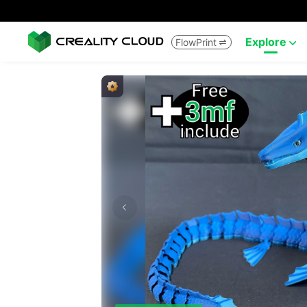
Explore
FlowPrint

