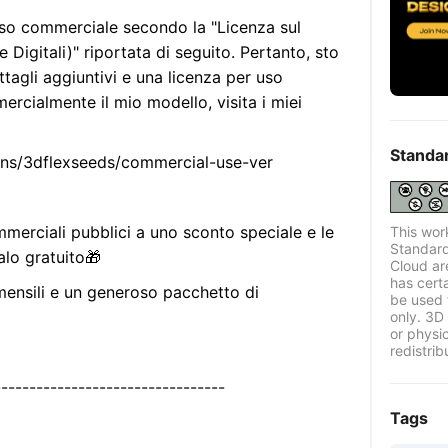
uso commerciale secondo la "Licenza sul
 Digitali)" riportata di seguito. Pertanto, sto
agli aggiuntivi e una licenza per uso
rcialmente il mio modello, visita i miei
Standa
ions/3dflexseeds/commercial-use-ver
merciali pubblici a uno sconto speciale e le
This wor
Standard
alo gratuito🎁
Cloud ar
has certa
 mensili e un generoso pacchetto di
be used 
only. 3D 
or physi
redistrib
---------------------------------
Tags