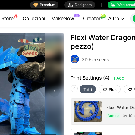

Premium

Designers
Workbenc


AI
Store
Collezioni
MakeNow
Creator
Altro

Flexi Water Dragon
pezzo)
3D Flexseeds
Print Settings (4)
Add

Tutti
K2 Plus
K2 
Flexi-Water-D
Autore
10h
