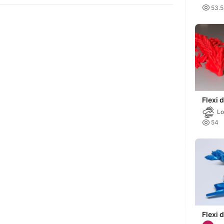

53.
Flexi 
Lo

54
Flexi 