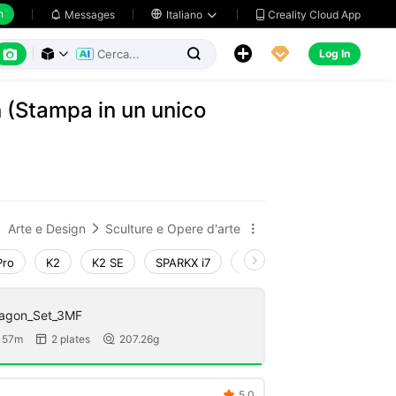
h
Creality Cloud App
Messages

Italiano






Log In



 (Stampa in un unico
Arte e Design
Sculture e Opere d'arte


Pro
K2
K2 SE
SPARKX i7
Creality Hi
Ender-3 V4
ragon_Set_3MF
 57m
2 plates
207.26g


5.0
