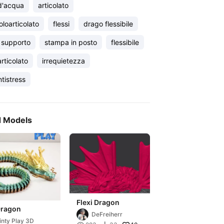
d'acqua
articolato
oloarticolato
flessi
drago flessibile
 supporto
stampa in posto
flessibile
rticolato
irrequietezza
tistress
d Models
Flexi Dragon
Dragon
DeFreiherr
inty Play 3D