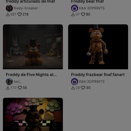
freddy articulado de fnaf
Freddy bear fnaf
fredy-breaker
K&A 3DPRINTS
218
80
661
97


Freddy de Five Nights at
Freddy frazbear fnaf fanart
Freddy's
luci_
K&A 3DPRINTS
55
30
170
28

