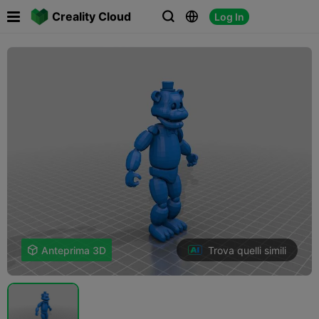

Creality Cloud
Log In



Trova quelli simili

Anteprima 3D