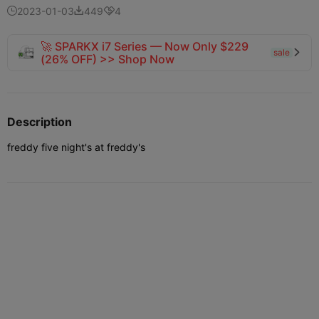
2023-01-03
449
4



🚀 SPARKX i7 Series — Now Only $229
sale

(26% OFF) >> Shop Now
Description
freddy five night's at freddy's