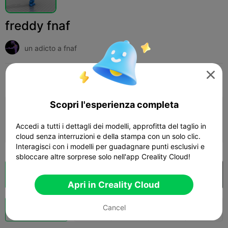
freddy fnaf
un adicto a fnaf

Print Settings
Add
Giocattoli e Giochi
Altro



Scopri l'esperienza completa
Aggiungi configurazione stampa

Accedi a tutti i dettagli dei modelli, approfitta del taglio in
Ottieni più punti
cloud senza interruzioni e della stampa con un solo clic.
Interagisci con i modelli per guadagnare punti esclusivi e
sbloccare altre sorprese solo nell'app Creality Cloud!
Cloud Slice
Apri in Creality Cloud

Apri in Creality Cloud
Potenziazi
Cancel
139
114
2



one