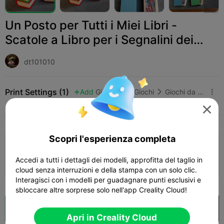
Un Posto per Tutti i Miei Libri -
Scatole a Libro per i Segnalini dei
Giocatori
dt101010
Print Settings (1)
Add
Giocattoli e Giochi
Giochi da tavolo e di carte




Tutti
K2 Plus
K2 Pro
K2
K2 SE
SPARKX
Scopri l'esperienza completa
0.2mm layer, 2 walls, 15% infill
Accedi a tutti i dettagli dei modelli, approfitta del taglio in
01h 45m
1 plates
63.59g



cloud senza interruzioni e della stampa con un solo clic.
Interagisci con i modelli per guadagnare punti esclusivi e
sbloccare altre sorprese solo nell'app Creality Cloud!
Cloud Slice
Apri in Creality Cloud

Apri in Creality Cloud