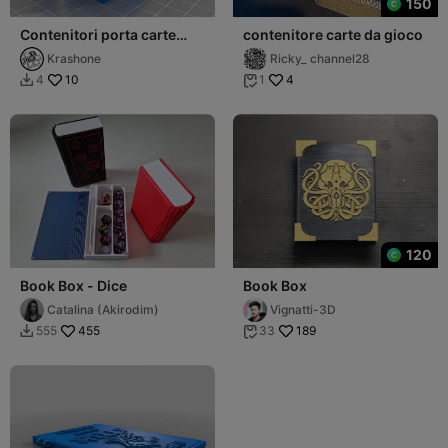
150
Contenitori porta carte
contenitore carte da gioco
Presagio-Evento-Oggetto
Krashone
Ricky_ channel28
10
4
4
1


120
Book Box - Dice
Book Box
Catalina (Akirodim)
Vignatti-3D
455
189
555
33

