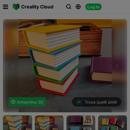

Creality Cloud
Log In



Trova quelli simili

Anteprima 3D
