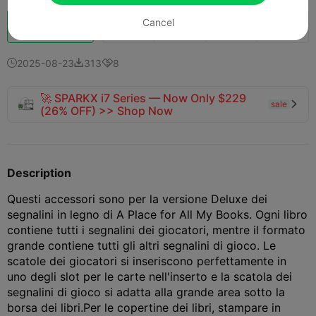
Potenziazi
Cancel
203
253
3



one
2025-08-23
313
8



🚀 SPARKX i7 Series — Now Only $229
sale

(26% OFF) >> Shop Now
Description
Questi accessori sono per la versione Deluxe dei
segnalini in legno di A Place for All My Books. Ogni libro
contiene tutti i segnalini dei giocatori, mentre il formato
grande contiene tutti gli altri segnalini di gioco. Le
scatole dei giocatori si inseriscono perfettamente in
uno degli slot per le carte nell'inserto e la scatola dei
segnalini di gioco si adatta alla grande area sotto la
borsa dei libri.
Per le copertine dei libri, stampare in