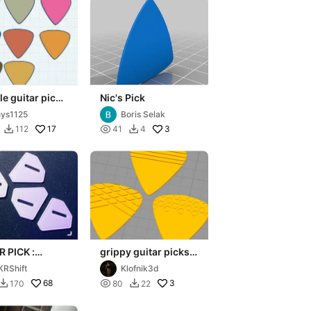
le guitar pick
Nic's Pick
ent gauges up
ys1125
Boris Selak
mm thick.
17

3
112
41
4


 PICK :
grippy guitar picks
OND
(not mine)
RShift
Klofnik3d
68

3
170
80
22

