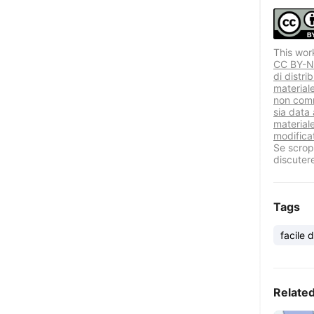
This wor
CC BY-NC
di distri
material
non comm
sia data 
materiale
modificat
Se scropr
discuter
Tags
facile 
Relate