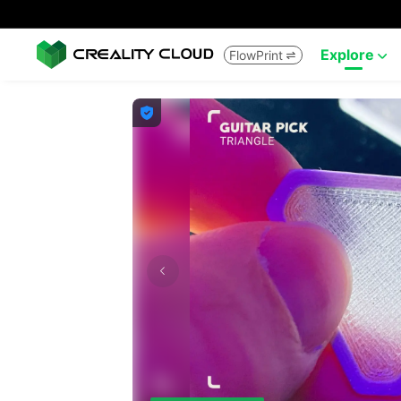
Explore
FlowPrint


