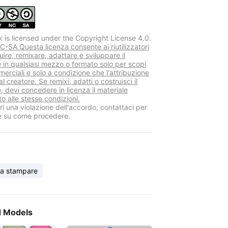
k is licensed under the Copyright License 4.0.
-SA Questa licenza consente ai riutilizzatori
buire, remixare, adattare e sviluppare il
e in qualsiasi mezzo o formato solo per scopi
erciali e solo a condizione che l'attribuzione
al creatore. Se remixi, adatti o costruisci il
, devi concedere in licenza il materiale
o alle stesse condizioni.
i una violazione dell'accordo, contattaci per
e su come procedere.
da stampare
d Models