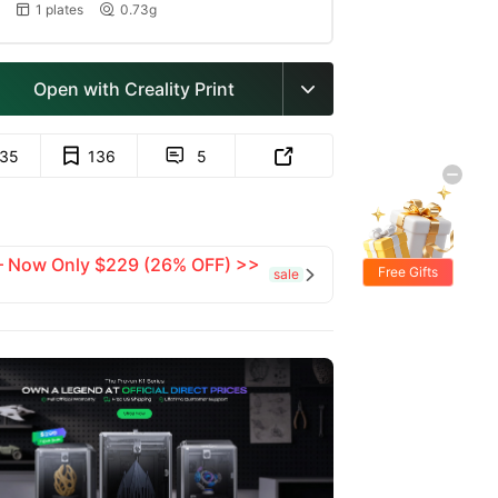
1 plates
0.73g


Open with Creality Print

135
136
5


 — Now Only $229 (26% OFF) >>
Free Gifts
sale
