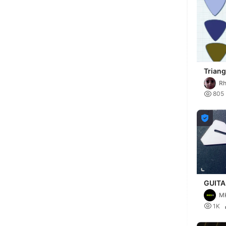
Triang
differ
Rh
to 1.5

805

GUITAR
DIAM
MK

1K