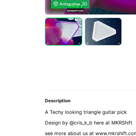

Anteprima 3D
Description
A Techy looking triangle guitar pick
Design by @cris_k_b here at MKRShift
see more about us at www.mkrshift.co