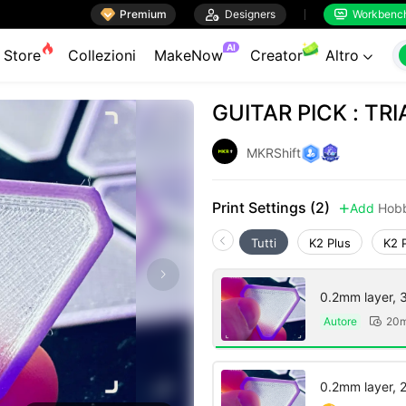

Premium

Designers
Workbenc


AI
Store
Collezioni
MakeNow
Creator
Altro

GUITAR PICK : TR
MKRShift
Print Settings (2)
Add
Hobb

Tutti
K2 Plus
K2 
0.2mm layer, 3 
Autore
20m

0.2mm layer, 2 