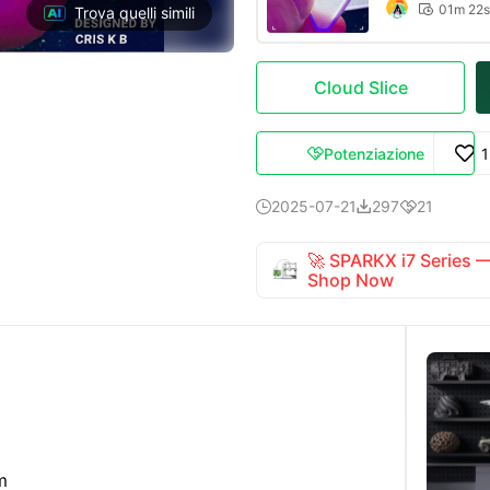
01m 22s

Trova quelli simili
Cloud Slice
Potenziazione

2025-07-21
297
21



🚀 SPARKX i7 Series
Shop Now
m