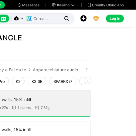
h
Creality Cloud App
Messages

Italiano






Log In



IANGLE
y e Fai da te
Apparecchiature audio e sonore


Pro
K2
K2 SE
SPARKX i7
Creality Hi
Ender-3 V4
walls, 15% infill
 27s
1 plates
7.87g


walls, 15% infill