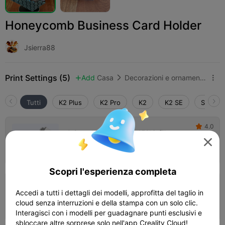
Honeycomb Business Card Holder
Jsierra88
Print Settings (5)
Add
Casa
Decorazioni e ornamenti per la casa



Tutti
K2 Plus
K2 Pro
K2
K2 SE
SPARKX
4.0

0.2mm layer, 3 walls, 15% infill

01h 15m
1 plates
29.15g



Scopri l'esperienza completa
0.2mm layer, 2 walls, 15% infill
Accedi a tutti i dettagli dei modelli, approfitta del taglio in
cloud senza interruzioni e della stampa con un solo clic.
01h 22m
1 plates
26.87g



Interagisci con i modelli per guadagnare punti esclusivi e
sbloccare altre sorprese solo nell'app Creality Cloud!