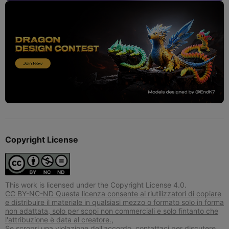
Copyright License
This work is licensed under the Copyright License 4.0.
CC BY-NC-ND Questa licenza consente ai riutilizzatori di copiare
e distribuire il materiale in qualsiasi mezzo o formato solo in forma
non adattata, solo per scopi non commerciali e solo fintanto che
l'attribuzione è data al creatore.,
Se scropri una violazione dell'accordo, contattaci per discutere