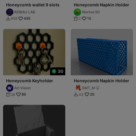
Honeycomb wallet 9 slots
Honeycomb Napkin Holder
REIBAU LAB
Worker3D
495
15
658
2


30
Honeycomb Keyholder
Honeycomb Napkin Holder
Art Vision
SMT_M 🦊
89
29
28
43

