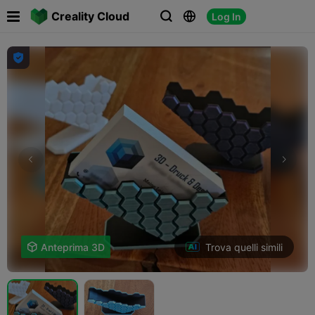

Creality Cloud
Log In




Trova quelli simili

Anteprima 3D