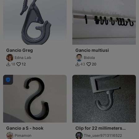
Gancio Greg
Gancio multiusi
Edna Lab
Bidola
12
20
18
43



Gancio a S - hook
Clip for 22 millimeters
thick board
Pimamon
The_user9713116522