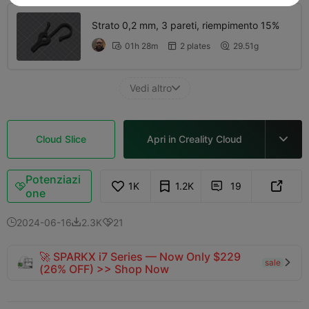
Strato 0,2 mm, 3 pareti, riempimento 15%
01h 28m
2 plates
29.51g



Vedi altro

Cloud Slice
Apri in Creality Cloud

Potenziazi
1K
1.2K
19



one
2024-06-16
2.3K
21



🚀 SPARKX i7 Series — Now Only $229
sale

(26% OFF) >> Shop Now