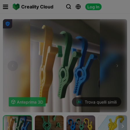

Creality Cloud
Log In




Trova quelli simili

Anteprima 3D
