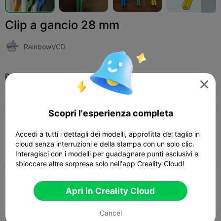
Clip a gancio 28 mm
RainbowVCD
Print Settings (9)
Add
Casa
Utensili e Ricambi




Tutti
K2 Plus
K2 Pro
K2
K2 SE
SPARKX
Scopri l'esperienza completa
4.0

Strato 0,2 mm, 2 pareti, riempimento 15%
Accedi a tutti i dettagli dei modelli, approfitta del taglio in
cloud senza interruzioni e della stampa con un solo clic.
45m 40s
1 plates
15.59g



Interagisci con i modelli per guadagnare punti esclusivi e
sbloccare altre sorprese solo nell'app Creality Cloud!
Strato 0,2 mm, 3 pareti, riempimento 15%
Apri in Creality Cloud
01h 19m
2 plates
31.71g



Cancel