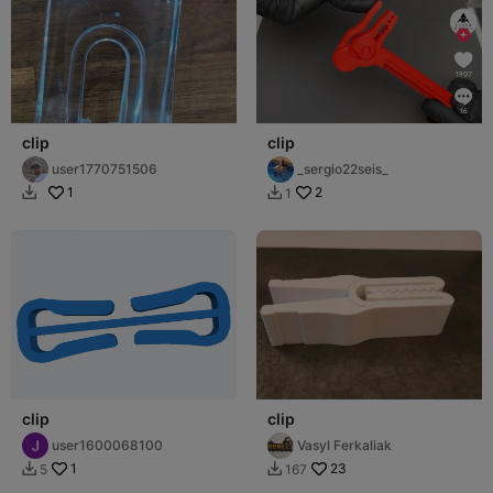
clip
clip
user1770751506
_sergio22seis_
1
2
1


clip
clip
user1600068100
Vasyl Ferkaliak
1
23
5
167

