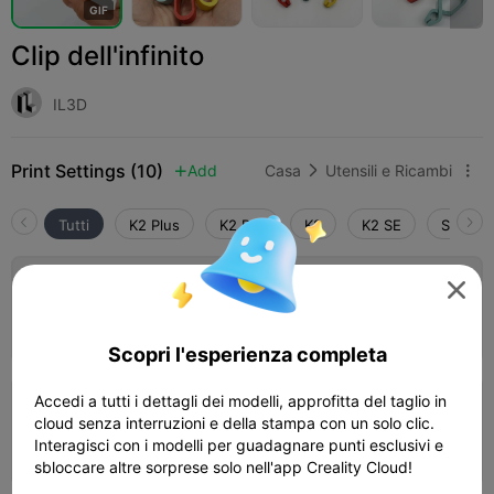
G
I
F
Clip dell'infinito
IL3D
Print Settings (10)
Add
Casa
Utensili e Ricambi



Tutti
K2 Plus
K2 Pro
K2
K2 SE
SPARKX
4.0


Strato 0,2 mm, 2 pareti, riempimento 15%
19m 53s
1 plates
6.66g



Scopri l'esperienza completa
Accedi a tutti i dettagli dei modelli, approfitta del taglio in
Strato 0,2 mm, 2 pareti, riempimento 15%
cloud senza interruzioni e della stampa con un solo clic.
Interagisci con i modelli per guadagnare punti esclusivi e
21m 05s
1 plates
6.75g



sbloccare altre sorprese solo nell'app Creality Cloud!