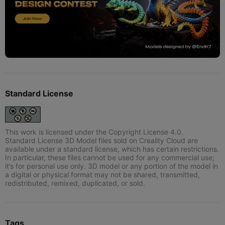
Standard License
This work is licensed under the Copyright License 4.0.
Standard License 3D Model files sold on Creality Cloud are
available under a standard license, which has certain restrictions.
In particular, these files cannot be used for any commercial use;
it’s for personal use only. 3D model or any portion of the model in
a digital or physical format may not be shared, transmitted,
redistributed, remixed, duplicated, or sold.
Tags