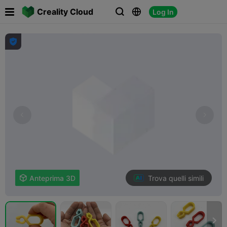

Creality Cloud
Log In




Trova quelli simili

Anteprima 3D
