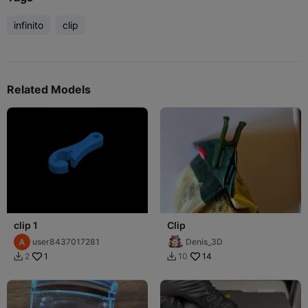
infinito
clip
Related Models
clip 1
Clip
user8437017281
Denis_3D
1
14
2
10

