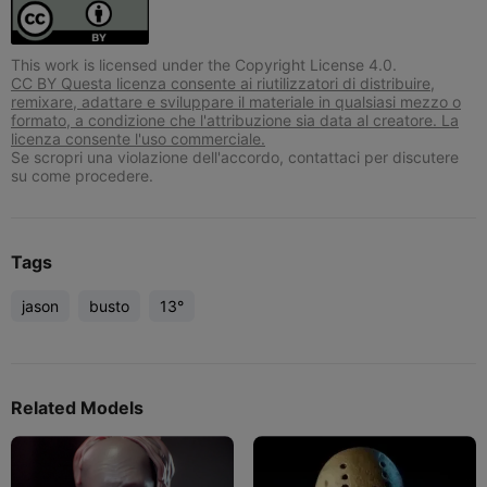
This work is licensed under the Copyright License 4.0.
CC BY Questa licenza consente ai riutilizzatori di distribuire,
remixare, adattare e sviluppare il materiale in qualsiasi mezzo o
formato, a condizione che l'attribuzione sia data al creatore. La
licenza consente l'uso commerciale.
Se scropri una violazione dell'accordo, contattaci per discutere
su come procedere.
Tags
jason
busto
13°
Related Models