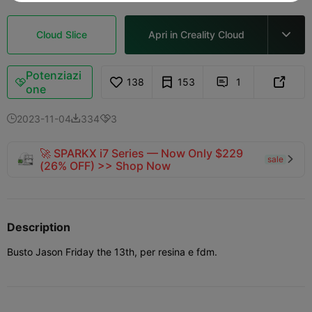
Cloud Slice
Apri in Creality Cloud

Potenziazi
138
153
1



one
2023-11-04
334
3



🚀 SPARKX i7 Series — Now Only $229
sale

(26% OFF) >> Shop Now
Description
Busto Jason Friday the 13th, per resina e fdm.