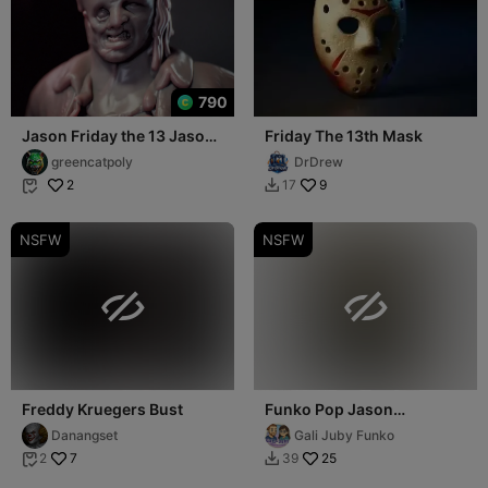
790
Jason Friday the 13 Jason
Friday The 13th Mask
Viernes 13 Modular -
greencatpoly
DrDrew
Jason Voorh
2
9
17


NSFW
NSFW


Freddy Kruegers Bust
Funko Pop Jason
voorhees - Friday the 13th
Danangset
Gali Juby Funko
7
25
2
39

