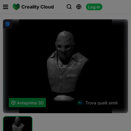

Creality Cloud
Log In




Trova quelli simili

Anteprima 3D