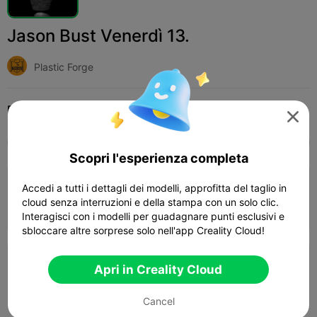
Jason Bust Venerdì 13.
Plastic Forge
Print Settings (2)
Add
Miniature
Altro




Tutti
K2 Plus
K2 Pro
K2
K2 SE
SPARKX
Scopri l'esperienza completa
4.0

0.2mm layer, 3 walls, 15% infill
Accedi a tutti i dettagli dei modelli, approfitta del taglio in
cloud senza interruzioni e della stampa con un solo clic.
04h 46m
1 plates
143.20g



Interagisci con i modelli per guadagnare punti esclusivi e
sbloccare altre sorprese solo nell'app Creality Cloud!
0.2mm layer, 3 walls, 15% infill
Apri in Creality Cloud
06h 28m
2 plates
205.24g



Cancel