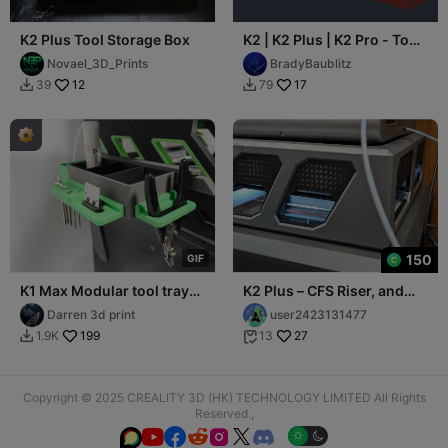
K2 Plus Tool Storage Box
K2 | K2 Plus | K2 Pro - Tool
Holder
Novael_3D_Prints
BradyBaublitz
12
17
39
79


150
G
I
F
K1 Max Modular tool tray
K2 Plus – CFS Riser, and
for K1 Max, K2 Pro and K2
Storage
Darren 3d print
user2423131477
D3P riser
199
27
1.9K
13


Copyright © 2025 CREALITY 3D (HK) TECHNOLOGY LIMITED All Rights
Reserved.,





