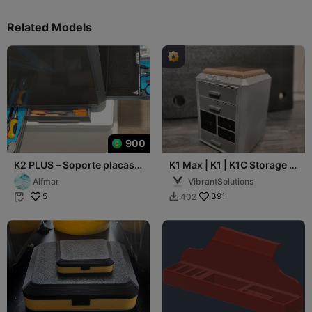
Related Models
900
K2 PLUS – Soporte placas +
K1 Max | K1 | K1C Storage -
2 Bandejas + 4 cajones
6 Drawers, Removable Lid
Alfmar
VibrantSolutions
laterales
for add
5
391
402

