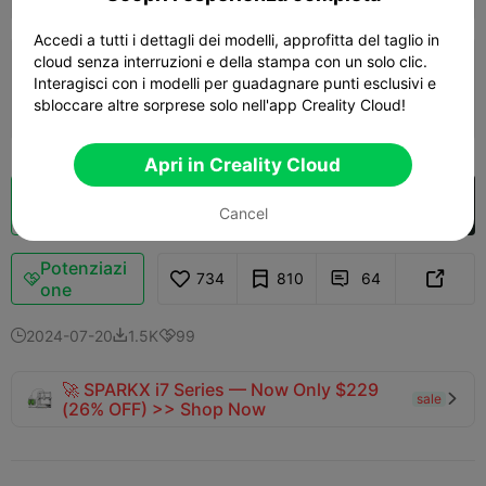
Accedi a tutti i dettagli dei modelli, approfitta del taglio in
cloud senza interruzioni e della stampa con un solo clic.
strato da 0,2 mm, 2 pareti, riempimento al
Interagisci con i modelli per guadagnare punti esclusivi e
15%
sbloccare altre sorprese solo nell'app Creality Cloud!
2d 11h
8 plates
1106.30g



Apri in Creality Cloud
Cloud Slice
Apri in Creality Cloud

Cancel
Potenziazi
734
810
64



one
2024-07-20
1.5K
99



🚀 SPARKX i7 Series — Now Only $229
sale

(26% OFF) >> Shop Now