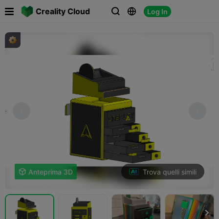

Creality Cloud
Log In



Trova quelli simili

Anteprima 3D
