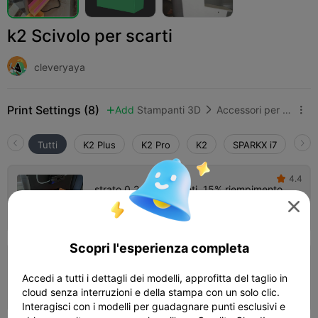
k2 Scivolo per scarti
cleveryaya
Print Settings (8)
Add
Stampanti 3D
Accessori per stampanti 3D



Tutti
K2 Plus
K2 Pro
K2
SPARKX i7
Cre
4.4

strato 0.2mm, 2 pareti, 15% riempimento

Autore
03h 17m
1 plates
141.15g



Scopri l'esperienza completa
4.5

Stampa ottimizzata/veloce, strato
Accedi a tutti i dettagli dei modelli, approfitta del taglio in
0.32mm, 2 pareti, 15% riempimento
02h 30m
1 plates
166.28g



cloud senza interruzioni e della stampa con un solo clic.
Interagisci con i modelli per guadagnare punti esclusivi e