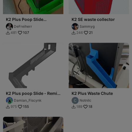
K2 Plus Poop Slide
K2 SE waste collector
MODULAR WASTE CHUTE
DeFreiherr
Sammyg
SYSTEM
107
21
481
246


K2 Plus poop Slide - Remix
K2 Plus Waste Chute
@Scratch 3DPrinting
Damian_Fiscynk
Notnilc
155
18
975
189

