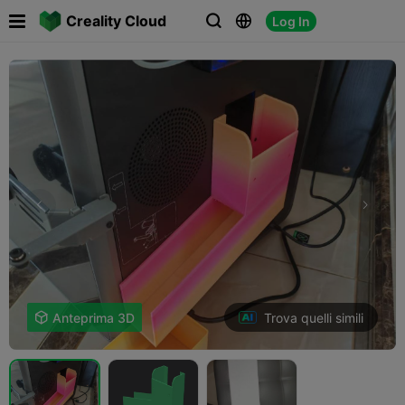

Creality Cloud
Log In



Trova quelli simili

Anteprima 3D