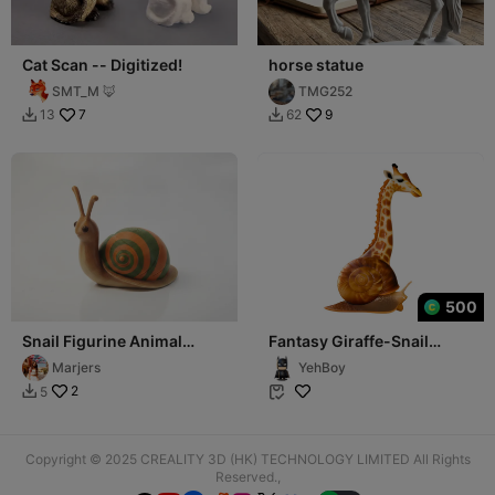
Cat Scan -- Digitized!
horse statue
SMT_M 🦊
TMG252
7
9
13
62


500
Snail Figurine Animal
Fantasy Giraffe-Snail
Sculpture 3D Printable
Hybrid Statue
Marjers
YehBoy
2
5


Copyright © 2025 CREALITY 3D (HK) TECHNOLOGY LIMITED All Rights
Reserved.,