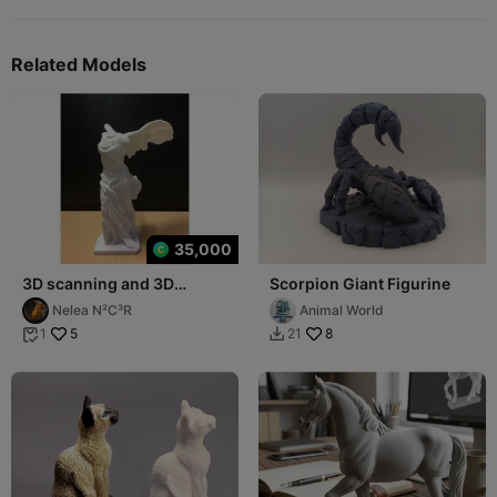
Related Models
35,000
3D scanning and 3D
Scorpion Giant Figurine
modeling
Nelea N²C³R
Animal World
5
8
1
21

