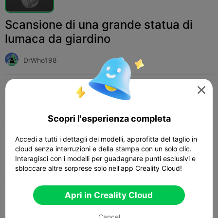
Scansione di una grande statua di
lumaca da giardino
DrWho198
Print Settings (2)
Add
Arte e Design
Sculture e Opere d'arte




Tutti
K2 Plus
K2 Pro
K2
K2 SE
SPARKX
Scopri l'esperienza completa
4.0

Accedi a tutti i dettagli dei modelli, approfitta del taglio in
0.2mm layer, 3 walls, 15% infill
cloud senza interruzioni e della stampa con un solo clic.
01h 32m
1 plates
44.90g
Interagisci con i modelli per guadagnare punti esclusivi e



sbloccare altre sorprese solo nell'app Creality Cloud!
Apri in Creality Cloud
0.2mm layer, 3 walls, 15% infill
01h 09m
1 plates
44.22g



Cancel