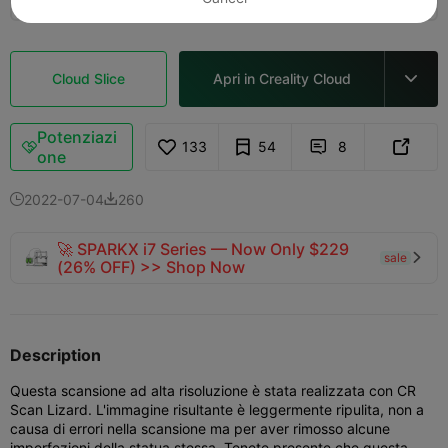
Cloud Slice
Apri in Creality Cloud

Potenziazi
133
54
8



one
2022-07-04
260


🚀 SPARKX i7 Series — Now Only $229
sale

(26% OFF) >> Shop Now
Description
Questa scansione ad alta risoluzione è stata realizzata con CR
Scan Lizard. L'immagine risultante è leggermente ripulita, non a
causa di errori nella scansione ma per aver rimosso alcune
imperfezioni della statua stessa. Tenete presente che questa