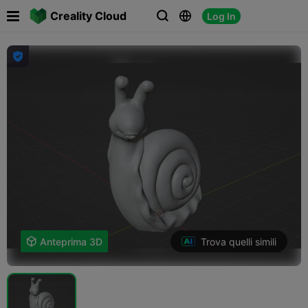

Creality Cloud
Log In




Trova quelli simili

Anteprima 3D