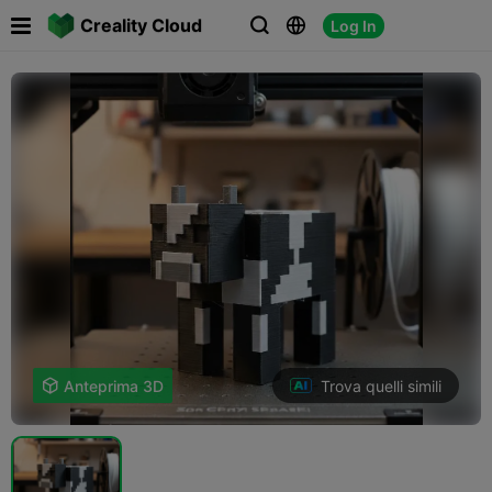

Creality Cloud
Log In



Trova quelli simili

Anteprima 3D