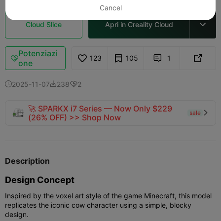
Cancel
Cloud Slice
Apri in Creality Cloud

Potenziazi
123
105
1



one
2025-11-07
238
2



🚀 SPARKX i7 Series — Now Only $229
sale

(26% OFF) >> Shop Now
Description
Design Concept
Inspired by the voxel art style of the game Minecraft, this model
replicates the iconic cow character using a simple, blocky
design.