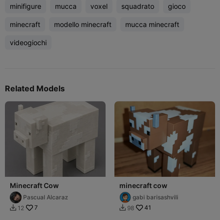
minifigure
mucca
voxel
squadrato
gioco
minecraft
modello minecraft
mucca minecraft
videogiochi
Related Models
Minecraft Cow
minecraft cow
Pascual Alcaraz
gabi barisashvili
7
41
12
98

