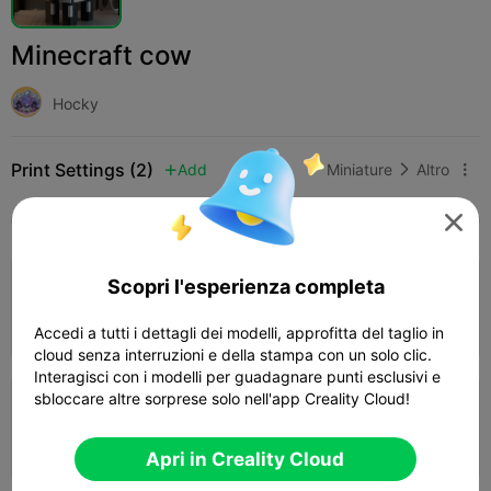
Minecraft cow
Hocky
Print Settings (2)
Add
Miniature
Altro




Tutti
K2 Plus
K2 Pro
K2
K2 SE
SPARKX
Scopri l'esperienza completa
0.1mm layer, 4 walls, 15% infill
Autore
02h 20m
1 plates
10.13g



Accedi a tutti i dettagli dei modelli, approfitta del taglio in
cloud senza interruzioni e della stampa con un solo clic.
Interagisci con i modelli per guadagnare punti esclusivi e
sbloccare altre sorprese solo nell'app Creality Cloud!
0.2mm layer, 2 walls, 15% infill
47m 07s
1 plates
10.71g



Apri in Creality Cloud