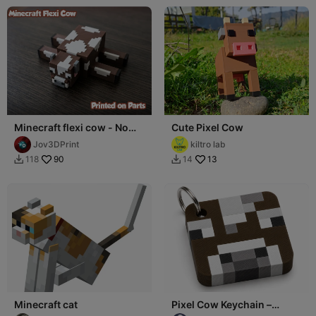
Minecraft flexi cow - No
Cute Pixel Cow
CFS (Almost)
Jov3DPrint
kiltro lab
90
13
118
14


Minecraft cat
Pixel Cow Keychain –
Minecraft Inspired