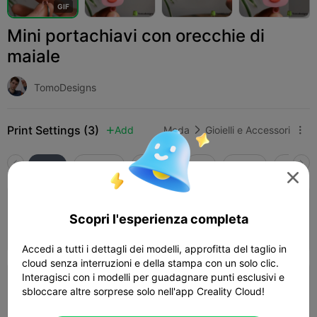
G
I
F
Mini portachiavi con orecchie di
maiale
TomoDesigns
Print Settings (3)
Add
Moda
Gioielli e Accessori



Tutti
K2 Plus
K2 Pro
K2
K2 SE
SPARKX

3.5

Strato 0,2 mm, 2 pareti, riempimento 15%
Scopri l'esperienza completa
08m 58s
1 plates
2.51g



Accedi a tutti i dettagli dei modelli, approfitta del taglio in
cloud senza interruzioni e della stampa con un solo clic.
Interagisci con i modelli per guadagnare punti esclusivi e
Strato 0,2 mm, 2 pareti, riempimento 10%
sbloccare altre sorprese solo nell'app Creality Cloud!
41m 06s
1 plates
19.98g


