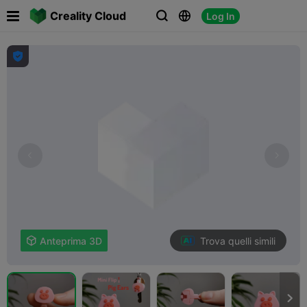

Creality Cloud
Log In




Trova quelli simili

Anteprima 3D
