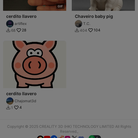
G
I
F
cerdito llavero
Chaveiro baby pig
artiflex
T.C.
28
104
68
404


cerdito llavero
Chajomat3d
4
1

Copyright © 2025 CREALITY 3D (HK) TECHNOLOGY LIMITED All Rights
Reserved.,