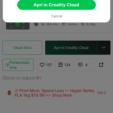
Apri in Creality Cloud
Cancel
Strato 0,2 mm, 2 pareti, riempimento 10
38m 04s
1 plates
20.69g



Cloud Slice
Apri in Creality Cloud

Potenziazi
137
124
4



one
2022-12-30
351
1



🎨 Print More, Spend Less — Hyper Series
hot

PLA 1kg $19.99 >> Shop Now