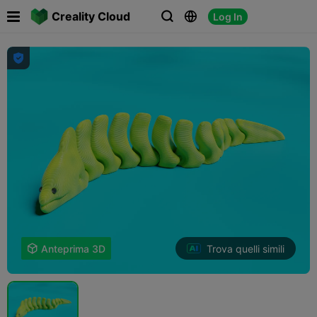

Creality Cloud
Log In




Trova quelli simili

Anteprima 3D