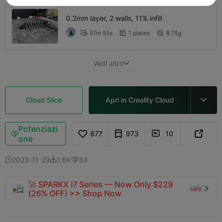
0.2mm layer, 2 walls, 11% infill
51m 55s
1 plates
8.75g



Vedi altro

Cloud Slice
Apri in Creality Cloud

Potenziazi
877
973
10



one
2023-11-29
1.6K
33



🚀 SPARKX i7 Series — Now Only $229
sale

(26% OFF) >> Shop Now