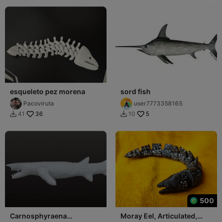
esqueleto pez morena
sord fish
Pacoviruta
user7773358165
36
5
41
10


500
Carnosphyraena
Moray Eel, Articulated,