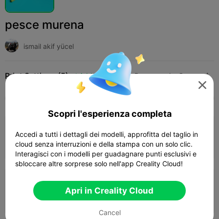
pesce murena
ismail akif yücel
Print Settings (5)
Add
Miniature
Personaggi e Creature




Tutti
K2 Plus
K2 Pro
K2
K2 SE
SPARKX
Scopri l'esperienza completa
4.3

0.2mm layer, 2 walls, 15% infill
Accedi a tutti i dettagli dei modelli, approfitta del taglio in
cloud senza interruzioni e della stampa con un solo clic.
58m 53s
1 plates
15.53g



Interagisci con i modelli per guadagnare punti esclusivi e
sbloccare altre sorprese solo nell'app Creality Cloud!
0.2mm layer, 3 walls, 15% infill
Apri in Creality Cloud
06h 35m
4 plates
113.33g



Cancel