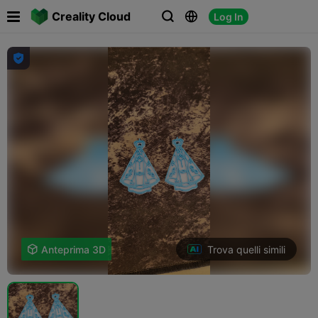

Creality Cloud
Log In




Trova quelli simili

Anteprima 3D