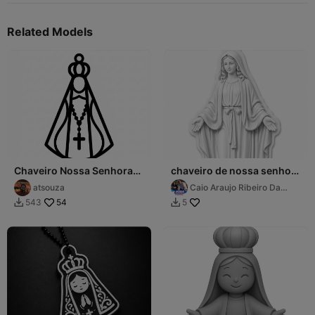
Related Models
Chaveiro Nossa Senhora
chaveiro de nossa senhora
Aparecida
Aparecida
atsouza
Caio Araujo Ribeiro Da
Silva
54
543
5

