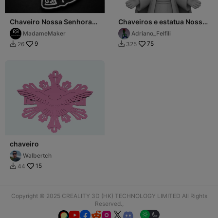
Chaveiro Nossa Senhora
Chaveiros e estatua Nossa
Aparecida
Senhora
MadameMaker
Adriano_Felfili
9
75
26
325


chaveiro
Walbertch
15
44

Copyright © 2025 CREALITY 3D (HK) TECHNOLOGY LIMITED All Rights
Reserved.,





