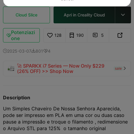
Cloud Slice
Apri in Creality Cloud

Potenziazi
128
190
5



one
2025-03-07
801
4



🚀 SPARKX i7 Series — Now Only $229
sale

(26% OFF) >> Shop Now
Description
Um Simples Chaveiro De Nossa Senhora Aparecida,
pode ser impresso em PLA em uma cor ou duas caso
pause a impressão e troque o filamento , redimensione
o Arquivo STL para 125% o tamanho original