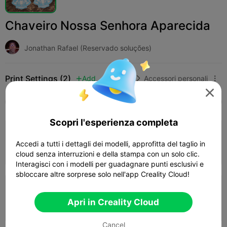
Chaveiro Nossa Senhora Aparecida
Jonathan Rafael (Reservado soluções)
Print Settings (2)
Add
Moda
Accessori personali




Tutti
K2 Plus
K2 Pro
K2
K2 SE
SPARKX
Scopri l'esperienza completa
4.0

0.2mm layer, 2 walls, 15% infill
Accedi a tutti i dettagli dei modelli, approfitta del taglio in
46m 58s
1 plates
16.51g



cloud senza interruzioni e della stampa con un solo clic.
Interagisci con i modelli per guadagnare punti esclusivi e
sbloccare altre sorprese solo nell'app Creality Cloud!
0.2mm layer, 2 walls, 15% infill
Apri in Creality Cloud
01h 02m
1 plates
18.64g



Cancel