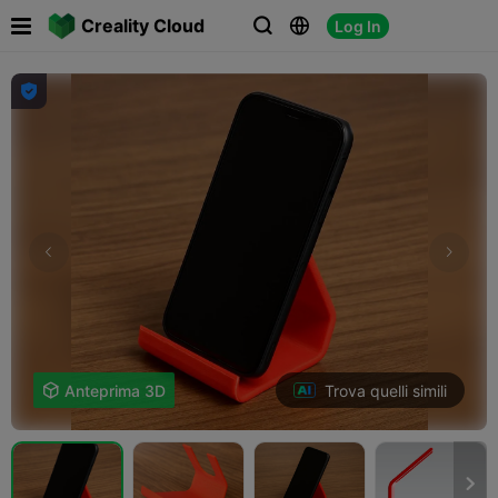

Creality Cloud
Log In




Trova quelli simili

Anteprima 3D
