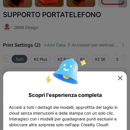
SUPPORTO PORTATELEFONO
2BRB Design
Print Settings (2)
Add
Casa
Accessori per elettrodomestici



Tutti
K2 Plus
K2 Pro
K2
K2 SE
SPARKX
4.7

Phone-Holder - 0.2mm layer, 3 walls, 15%

infill
Autore
01h 10m
1 plates
27.76g



Scopri l'esperienza completa
4.8

Accedi a tutti i dettagli dei modelli, approfitta del taglio in
0.2mm layer, 2 walls, 15% infill
cloud senza interruzioni e della stampa con un solo clic.
01h 0m
1 plates
19.36g



Interagisci con i modelli per guadagnare punti esclusivi e
sbloccare altre sorprese solo nell'app Creality Cloud!