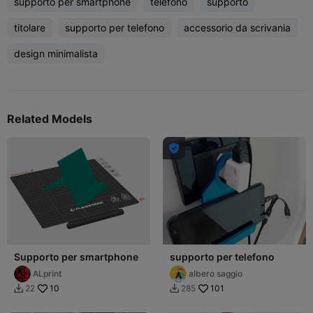
supporto per smartphone
telefono
supporto
titolare
supporto per telefono
accessorio da scrivania
design minimalista
Related Models

Supporto per smartphone
supporto per telefono
ALprint
albero saggio
10
101
22
285

