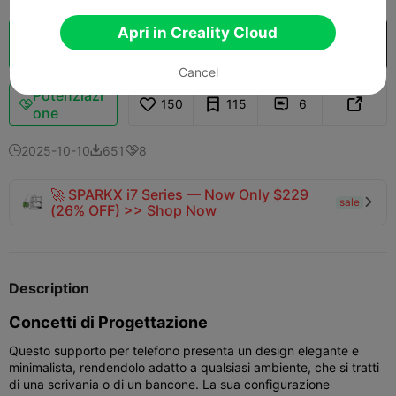
Apri in Creality Cloud
Cloud Slice
Apri in Creality Cloud

Cancel
Potenziazi
150
115
6



one
2025-10-10
651
8



🚀 SPARKX i7 Series — Now Only $229
sale

(26% OFF) >> Shop Now
Description
Concetti di Progettazione
Questo supporto per telefono presenta un design elegante e
minimalista, rendendolo adatto a qualsiasi ambiente, che si tratti
di una scrivania o di un bancone. La sua configurazione