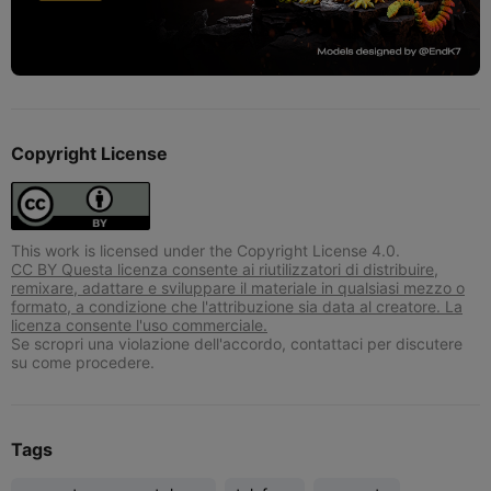
Copyright License
This work is licensed under the Copyright License 4.0.
CC BY Questa licenza consente ai riutilizzatori di distribuire,
remixare, adattare e sviluppare il materiale in qualsiasi mezzo o
formato, a condizione che l'attribuzione sia data al creatore. La
licenza consente l'uso commerciale.
Se scropri una violazione dell'accordo, contattaci per discutere
su come procedere.
Tags