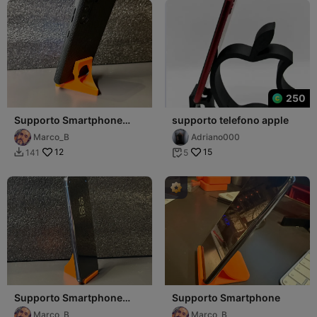
250
Supporto Smartphone
supporto telefono apple
v2.00
Marco_B
Adriano000
12
15
141
5


Supporto Smartphone
Supporto Smartphone
v3.00 Minimal
Marco_B
Marco_B