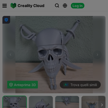

Creality Cloud
Log In




Trova quelli simili

Anteprima 3D
