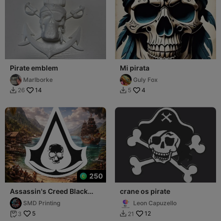
Pirate emblem
Mi pirata
Marlborke
Guly Fox
14
4
26
5


250
Assassin's Creed Black
crane os pirate
Flag Emblem (Raised)
SMD Printing
Leon Capuzello
(Multi-Color)
5
12
3
21

