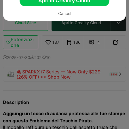
Apri in Creality Cloud
Cancel
Cloud Slice
Apri in Creality Cloud

Potenziazi
137
136
4



one
2025-07-30
202
10



🚀 SPARKX i7 Series — Now Only $229
sale

(26% OFF) >> Shop Now
Description
Aggiungi un tocco di audacia piratesca alle tue stampe
con questo Emblema del Teschio Pirata.
Il modello raffigura un teschio dall'aspetto truce che