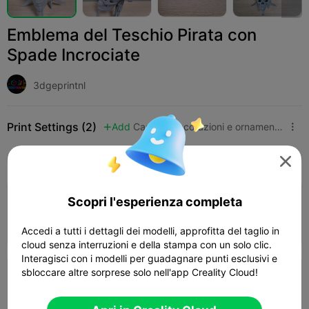
Emblema del Teschio Pirata con
Spade Incrociate
3dgeprintnl
Print Settings (2)
Add
Casa
Decorazioni e ornamenti per la casa



Tutti
K2 Plus
K2 Pro
K2
K2 SE
SPARKX

Scopri l'esperienza completa
0.1mm layer, 3 walls, 8% infill
Autore
03h 41m
1 plates
33.84g



Accedi a tutti i dettagli dei modelli, approfitta del taglio in
cloud senza interruzioni e della stampa con un solo clic.
Interagisci con i modelli per guadagnare punti esclusivi e
sbloccare altre sorprese solo nell'app Creality Cloud!
0.2mm layer, 2 walls, 15% infill
02h 09m
1 plates
29.95g


