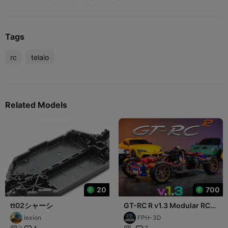
Tags
rc
telaio
Related Models
20
700
tt02シャーシ
GT-RC R v1.3 Modular RC
Chasis (MJX HyperGo)
lexion
FPH-3D