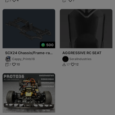
4
7
3


500
SCX24 Chassis/Frame-rail
AGGRESSIVE RC SEAT
Kit
Cappy_Prints16
SeralIndustries
10
12
7
17

