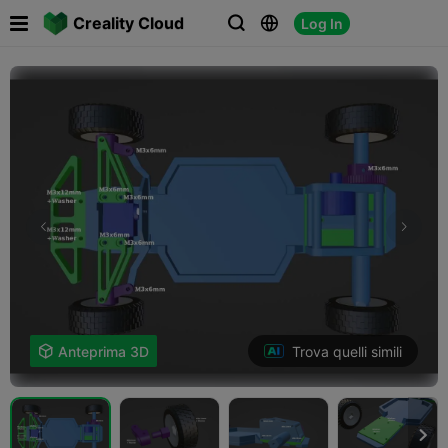

Creality Cloud
Log In



Trova quelli simili

Anteprima 3D
