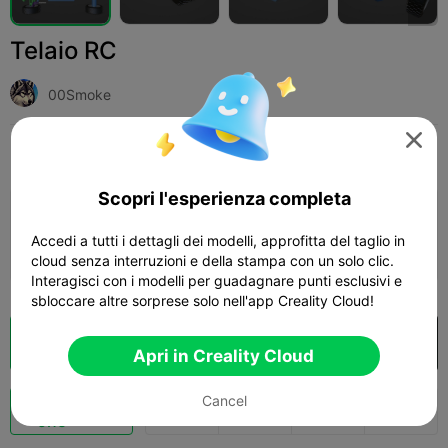
Telaio RC
00Smoke

Print Settings
Add
Hobby e Fai da te
Elettronica e RC (Radiocomando)



Scopri l'esperienza completa
Aggiungi configurazione stampa

Accedi a tutti i dettagli dei modelli, approfitta del taglio in
Ottieni più punti
cloud senza interruzioni e della stampa con un solo clic.
Interagisci con i modelli per guadagnare punti esclusivi e
sbloccare altre sorprese solo nell'app Creality Cloud!
Cloud Slice
Apri in Creality Cloud

Apri in Creality Cloud
Potenziazi
Cancel
137
134
5



one