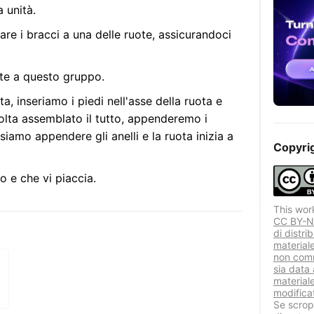
a unità.
re i bracci a una delle ruote, assicurandoci
nte a questo gruppo.
, inseriamo i piedi nell'asse della ruota e
lta assemblato il tutto, appenderemo i
ssiamo appendere gli anelli e la ruota inizia a
Copyri
o e che vi piaccia.
This wor
CC BY-NC
di distri
material
non comm
sia data 
materiale
modificat
Se scropr