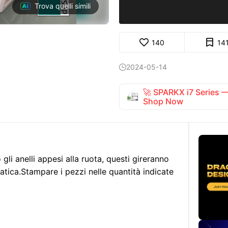
Trova quelli simili
140
14
2024-05-14

🚀 SPARKX i7 Series
Shop Now
li anelli appesi alla ruota, questi gireranno
atica.
Stampare i pezzi nelle quantità indicate