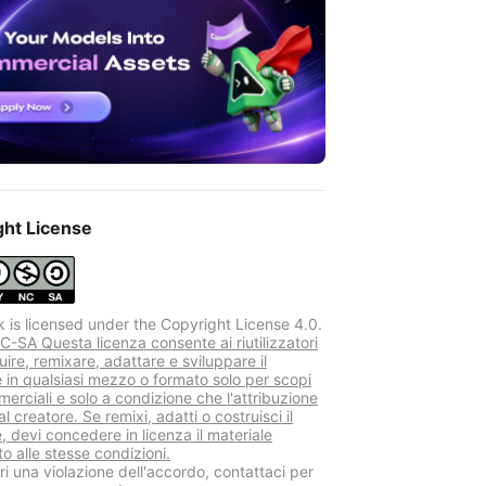
ght License
k is licensed under the Copyright License 4.0.
-SA Questa licenza consente ai riutilizzatori
buire, remixare, adattare e sviluppare il
e in qualsiasi mezzo o formato solo per scopi
erciali e solo a condizione che l'attribuzione
al creatore. Se remixi, adatti o costruisci il
, devi concedere in licenza il materiale
o alle stesse condizioni.
i una violazione dell'accordo, contattaci per