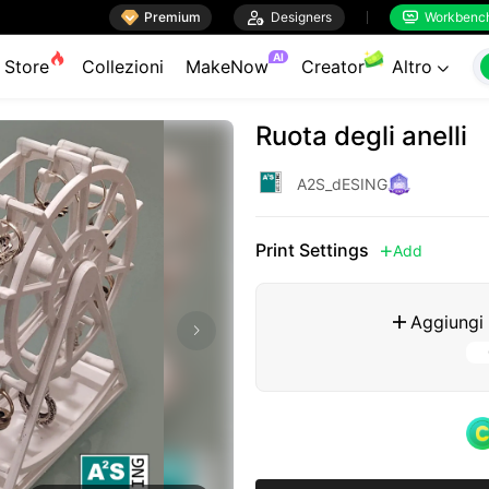

Premium

Designers
Workbenc


AI
Store
Collezioni
MakeNow
Creator
Altro

Ruota degli anelli
A2S_dESING
Print Settings
Add

Aggiungi
