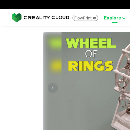
Explore
FlowPrint

