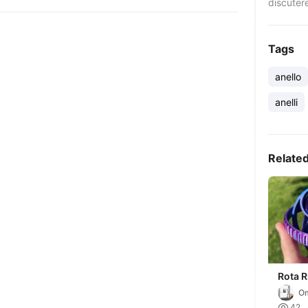
discuter
Tags
anello
anelli
Relate
Rota R
Om

42