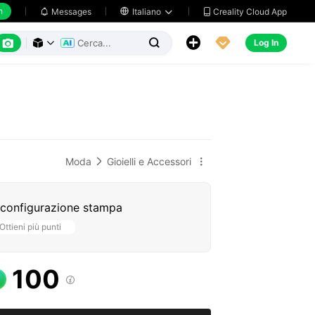
h
Creality Cloud App
Messages

Italiano






Log In



Moda
Gioielli e Accessori


 configurazione stampa
Ottieni più punti
100
