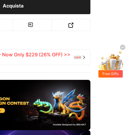
Acquista
1


 — Now Only $229 (26% OFF) >>
sale

Free Gifts