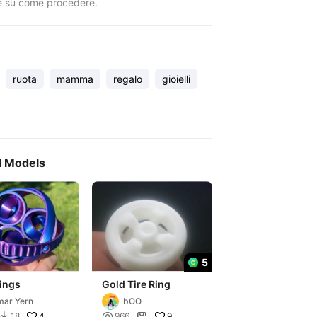
e su come procedere.
ruota
mamma
regalo
gioielli
d Models
5
ings
Gold Tire Ring
ar Yern
bOO
4

9
18
966

