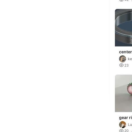
center
ke

23
gear r
Lu

20